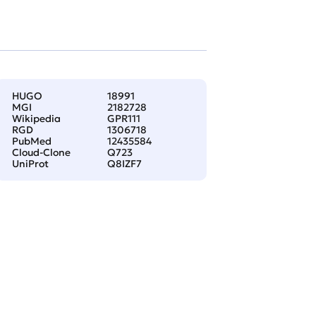
HUGO
18991
MGI
2182728
Wikipedia
GPR111
RGD
1306718
PubMed
12435584
Cloud-Clone
Q723
UniProt
Q8IZF7