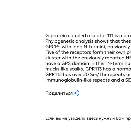
G-protein coupled receptor 111 is a p
Phylogenetic analysis shows that thes
GPCRs with long N-termini, previousl
Five of the receptors form their own p
cluster with the previously reported 
have a GPS domain in their N-terminus
mucin-like stalks. GPR113 has a hor
GPR112 has over 20 Ser/Thr repeats a
immunoglobulin-like repeats and a SE
Поделиться
Если вы не увидели здесь нужный Вам про