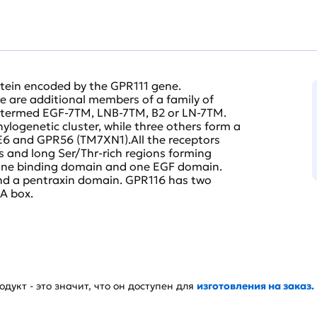
rotein encoded by the GPR111 gene.
e are additional members of a family of
y termed EGF-7TM, LNB-7TM, B2 or LN-7TM.
hylogenetic cluster, while three others form a
HE6 and GPR56 (TM7XN1).All the receptors
 and long Ser/Thr-rich regions forming
mone binding domain and one EGF domain.
nd a pentraxin domain. GPR116 has two
A box.
дукт - это значит, что он доступен для
изготовления на заказ.