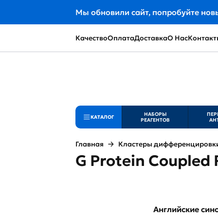
Мы обновили сайт, попробуйте нов
Качество
Оплата
Доставка
О Нас
Контакт
НАБОРЫ
ПЕР
КАТАЛОГ
РЕАГЕНТОВ
АН
Главная
Кластеры дифференцировки 
G Protein Coupled 
Английские си