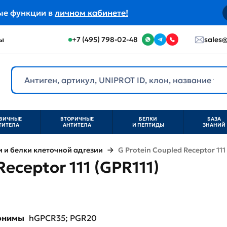
ые функции в
личном кабинете!
ы
+7 (495) 798-02-48
sales@
ВИЧНЫЕ
ВТОРИЧНЫЕ
БЕЛКИ
БАЗА
ТИТЕЛА
АНТИТЕЛА
И ПЕПТИДЫ
ЗНАНИЙ
и белки клеточной адгезии
G Protein Coupled Receptor 111
Receptor 111 (GPR111)
нонимы
hGPCR35; PGR20