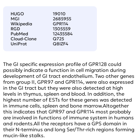
HUGO
19010
MGI
2685955
Wikipedia
GPR114
RGD
1305559
PubMed
12435584
Cloud-Clone
Q725
UniProt
Q8IZF4
The GI specific expression profile of GPR128 could
possibly indicate a function in cell migration during
development of GI tract endothelium. Two other genes
from group II, GPR97 and GPR114, were also expressed
in the GI tract but they were also detected at high
levels in thymus, spleen and blood. In addition, the
highest number of ESTs for these genes was detected
in immune cells, spleen and bone marrow.Altogether
this indicates that GPR97 and GPR114 most probably
are involved in functions of immune system in humans
and rodents.All the receptors have a GPS domain in
their N-terminus and long Ser/Thr-rich regions forming
mucin-like stalks.