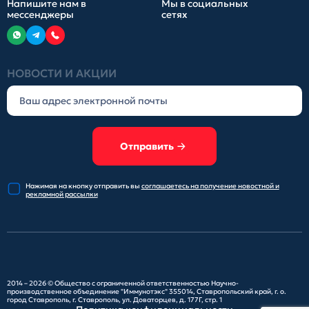
Напишите нам в
Мы в социальных
мессенджеры
сетях
НОВОСТИ И АКЦИИ
Отправить
Нажимая на кнопку отправить
вы
соглашаетесь на получение
новостной и
рекламной рассылки
2014 – 2026 ©
Общество с ограниченной ответственностью Научно-
производственное объединение "Иммунотэкс"
355014, Ставропольский край, г. о.
город Ставрополь, г. Ставрополь, ул. Доваторцев, д. 177Г, стр. 1