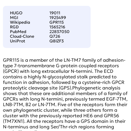
HUGO
19011
MGI
1925499
Wikipedia
GPR115
RGD
1565216
PubMed
22837050
Cloud-Clone
Q726
UniProt
Q8IZF3
GPR115 is a member of the LN-TM7 family of adhesion-
type 7-transmembrane G-protein coupled receptors
(GPCR) with long extracellular N-termini. The ECD
contains a highly N-glycosylated stalk predicted to
function in adhesion, followed by a cysteine-rich GPCR
proteolytic cleavage site (GPS).Phylogenetic analysis
shows that these are additional members of a family of
GPCRs with long N-termini, previously termed EGF-7TM,
LNB-7TM, B2 or LN-7TM. Five of the receptors form their
own phylogenetic cluster, while three others form a
cluster with the previously reported HE6 and GPR56
(TM7XN1). All the receptors have a GPS domain in their
N-terminus and long Ser/Thr-rich regions forming