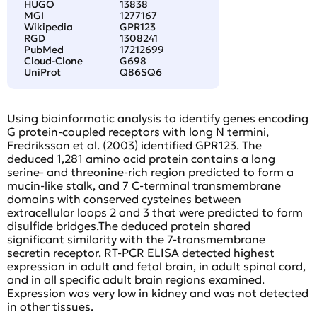
HUGO
13838
MGI
1277167
Wikipedia
GPR123
RGD
1308241
PubMed
17212699
Cloud-Clone
G698
UniProt
Q86SQ6
Using bioinformatic analysis to identify genes encoding
G protein-coupled receptors with long N termini,
Fredriksson et al. (2003) identified GPR123. The
deduced 1,281 amino acid protein contains a long
serine- and threonine-rich region predicted to form a
mucin-like stalk, and 7 C-terminal transmembrane
domains with conserved cysteines between
extracellular loops 2 and 3 that were predicted to form
disulfide bridges.The deduced protein shared
significant similarity with the 7-transmembrane
secretin receptor. RT-PCR ELISA detected highest
expression in adult and fetal brain, in adult spinal cord,
and in all specific adult brain regions examined.
Expression was very low in kidney and was not detected
in other tissues.