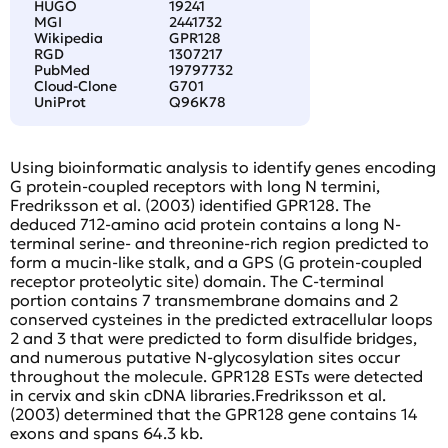
HUGO
19241
MGI
2441732
Wikipedia
GPR128
RGD
1307217
PubMed
19797732
Cloud-Clone
G701
UniProt
Q96K78
Using bioinformatic analysis to identify genes encoding
G protein-coupled receptors with long N termini,
Fredriksson et al. (2003) identified GPR128. The
deduced 712-amino acid protein contains a long N-
terminal serine- and threonine-rich region predicted to
form a mucin-like stalk, and a GPS (G protein-coupled
receptor proteolytic site) domain. The C-terminal
portion contains 7 transmembrane domains and 2
conserved cysteines in the predicted extracellular loops
2 and 3 that were predicted to form disulfide bridges,
and numerous putative N-glycosylation sites occur
throughout the molecule. GPR128 ESTs were detected
in cervix and skin cDNA libraries.Fredriksson et al.
(2003) determined that the GPR128 gene contains 14
exons and spans 64.3 kb.