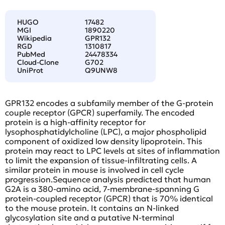
HUGO
17482
MGI
1890220
Wikipedia
GPR132
RGD
1310817
PubMed
24478334
Cloud-Clone
G702
UniProt
Q9UNW8
GPR132 encodes a subfamily member of the G-protein
couple receptor (GPCR) superfamily. The encoded
protein is a high-affinity receptor for
lysophosphatidylcholine (LPC), a major phospholipid
component of oxidized low density lipoprotein. This
protein may react to LPC levels at sites of inflammation
to limit the expansion of tissue-infiltrating cells. A
similar protein in mouse is involved in cell cycle
progression.Sequence analysis predicted that human
G2A is a 380-amino acid, 7-membrane-spanning G
protein-coupled receptor (GPCR) that is 70% identical
to the mouse protein. It contains an N-linked
glycosylation site and a putative N-terminal