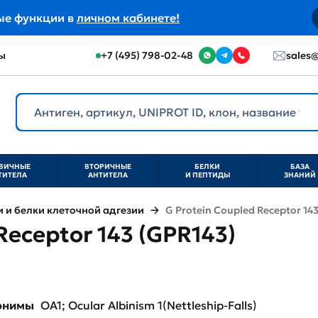
ые функции в
личном кабинете!
ы
+7 (495) 798-02-48
sales@
ВИЧНЫЕ
ВТОРИЧНЫЕ
БЕЛКИ
БАЗА
ТИТЕЛА
АНТИТЕЛА
И ПЕПТИДЫ
ЗНАНИЙ
и белки клеточной адгезии
G Protein Coupled Receptor 14
Receptor 143 (GPR143)
нонимы
OA1; Ocular Albinism 1(Nettleship-Falls)