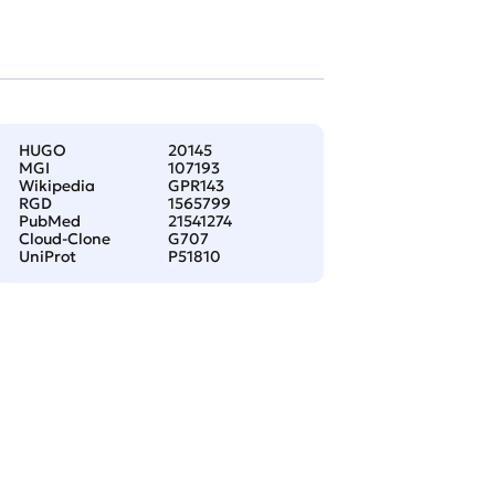
HUGO
20145
MGI
107193
Wikipedia
GPR143
RGD
1565799
PubMed
21541274
Cloud-Clone
G707
UniProt
P51810