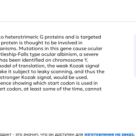
o heterotrimeric G proteins and is targeted
protein is thought to be involved in
hanisms. Mutations in this gene cause ocular
ttleship-Falls type ocular albinism, a severe
 has been identified on chromosome Y.
odel of translation, the weak Kozak signal
e it subject to leaky scanning, and thus the
stronger Kozak signal, would be used.
dence showing which start codon is used in
art codon, at least some of the time, cannot
дукт - это значит, что он доступен для
изготовления на заказ.