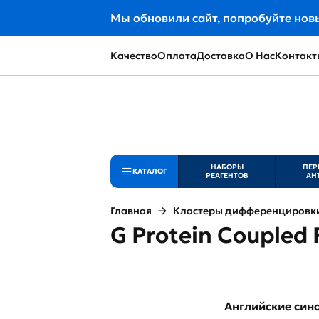
Мы обновили сайт, попробуйте нов
Качество
Оплата
Доставка
О Нас
Контакт
НАБОРЫ
ПЕР
КАТАЛОГ
РЕАГЕНТОВ
АН
Главная
Кластеры дифференцировки 
G Protein Coupled 
Английские си