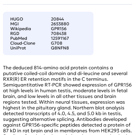
HUGO
20844
MGI
2653880
Wikipedia
GPR156
RGD
708438
PubMed
12591167
Cloud-Clone
G708
UniProt
Q8NFN8
The deduced 814-amino acid protein contains a
putative coiled-coil domain and di-leucine and several
RXR(R) ER retention motifs in the C terminus.
Semiquantitative RT-PCR showed expression of GPR156
at high levels in human testis, moderate levels in fetal
brain, and low levels in all other tissues and brain
regions tested. Within neural tissues, expression was
highest in the pituitary gland. Northern blot analysis
detected transcripts of 4.0, 4.5, and 5.0 kb in testis,
suggesting alternative splicing. Antibodies developed
against GPR156-specific peptides detected a protein of
87 kD in rat brain and in membranes from HEK293 cells.