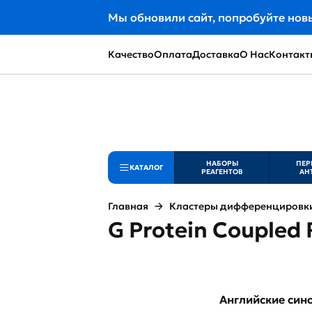
Мы обновили сайт, попробуйте нов
Качество
Оплата
Доставка
О Нас
Контакт
НАБОРЫ
ПЕР
КАТАЛОГ
РЕАГЕНТОВ
АН
Главная
Кластеры дифференцировки 
G Protein Coupled 
Английские си