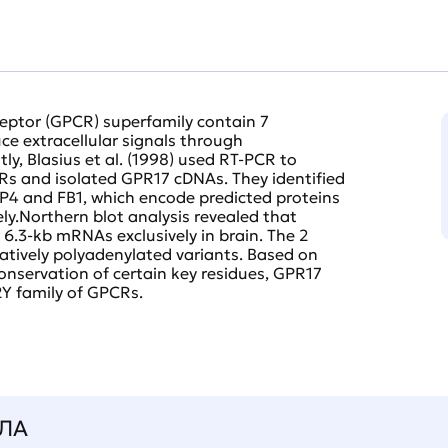
eptor (GPCR) superfamily contain 7
 extracellular signals through
ly, Blasius et al. (1998) used RT-PCR to
CRs and isolated GPR17 cDNAs. They identified
IP4 and FB1, which encode predicted proteins
ly.Northern blot analysis revealed that
6.3-kb mRNAs exclusively in brain. The 2
natively polyadenylated variants. Based on
nservation of certain key residues, GPR17
2Y family of GPCRs.
ЛА