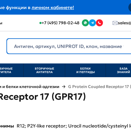
ые функции в
личном кабинете!
ы
+7 (495) 798-02-48
sales@
ВИЧНЫЕ
ВТОРИЧНЫЕ
БЕЛКИ
БАЗА
ТИТЕЛА
АНТИТЕЛА
И ПЕПТИДЫ
ЗНАНИЙ
и белки клеточной адгезии
G Protein Coupled Receptor 17 
Receptor 17 (GPR17)
нонимы
R12; P2Y-like receptor; Uracil nucleotide/cysteinyl