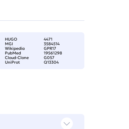
HUGO
4471
MGI
3584514
Wikipedia
GPR17
PubMed
19561298
Cloud-Clone
G057
UniProt
Q13304