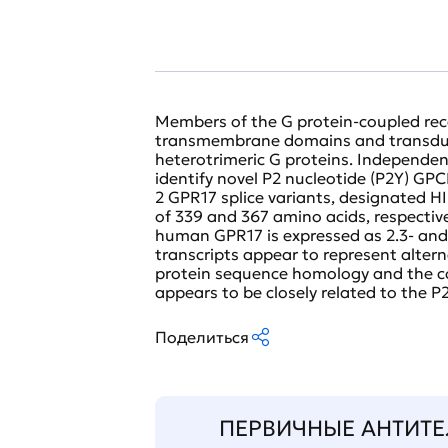
Members of the G protein-coupled rec
transmembrane domains and transduce
heterotrimeric G proteins. Independent
identify novel P2 nucleotide (P2Y) GP
2 GPR17 splice variants, designated H
of 339 and 367 amino acids, respective
human GPR17 is expressed as 2.3- and 
transcripts appear to represent alter
protein sequence homology and the co
appears to be closely related to the P
Поделиться
ПЕРВИЧНЫЕ АНТИТЕ