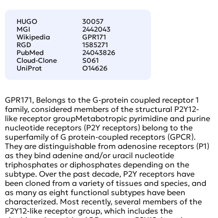
HUGO
30057
MGI
2442043
Wikipedia
GPR171
RGD
1585271
PubMed
24043826
Cloud-Clone
S061
UniProt
O14626
GPR171, Belongs to the G-protein coupled receptor 1
family, considered members of the structural P2Y12-
like receptor groupMetabotropic pyrimidine and purine
nucleotide receptors (P2Y receptors) belong to the
superfamily of G protein-coupled receptors (GPCR).
They are distinguishable from adenosine receptors (P1)
as they bind adenine and/or uracil nucleotide
triphosphates or diphosphates depending on the
subtype. Over the past decade, P2Y receptors have
been cloned from a variety of tissues and species, and
as many as eight functional subtypes have been
characterized. Most recently, several members of the
P2Y12-like receptor group, which includes the