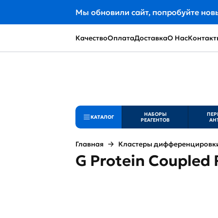
Мы обновили сайт, попробуйте нов
Качество
Оплата
Доставка
О Нас
Контакт
НАБОРЫ
ПЕР
КАТАЛОГ
РЕАГЕНТОВ
АН
Главная
Кластеры дифференцировки 
G Protein Coupled 