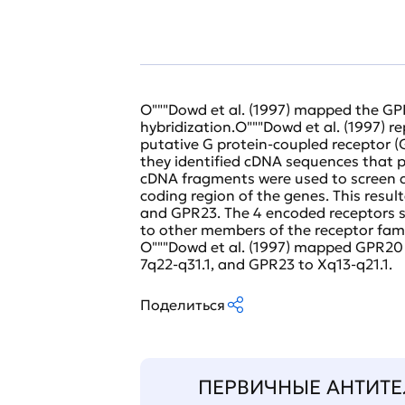
O"""Dowd et al. (1997) mapped the GPR
hybridization.O"""Dowd et al. (1997) r
putative G protein-coupled receptor (
they identified cDNA sequences that p
cDNA fragments were used to screen a 
coding region of the genes. This resul
and GPR23. The 4 encoded receptors sh
to other members of the receptor famil
O"""Dowd et al. (1997) mapped GPR20 
7q22-q31.1, and GPR23 to Xq13-q21.1.
Поделиться
ПЕРВИЧНЫЕ АНТИТЕ