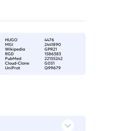
HUGO
4476
MGI
2441890
Wikipedia
GPR21
RGD
1586383
PubMed
22155242
Cloud-Clone
G051
UniProt
Q99679