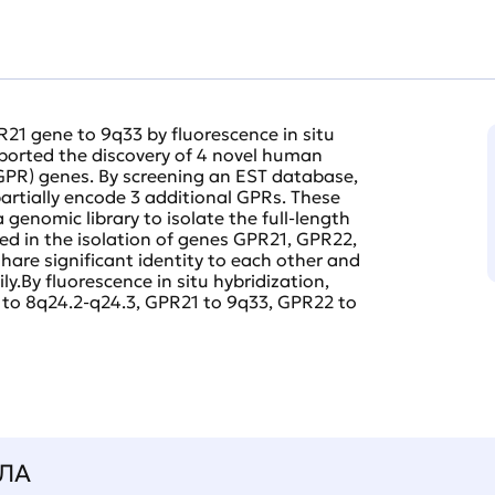
21 gene to 9q33 by fluorescence in situ
eported the discovery of 4 novel human
GPR) genes. By screening an EST database,
artially encode 3 additional GPRs. These
genomic library to isolate the full-length
ted in the isolation of genes GPR21, GPR22,
are significant identity to each other and
y.By fluorescence in situ hybridization,
to 8q24.2-q24.3, GPR21 to 9q33, GPR22 to
ЛА