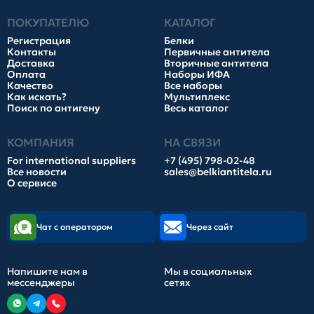
ПОКУПАТЕЛЮ
КАТАЛОГ
Регистрация
Белки
Контакты
Первичные антитела
Доставка
Вторичные антитела
Оплата
Наборы ИФА
Качество
Все наборы
Как искать?
Мультиплекс
Поиск по антигену
Весь каталог
КОМПАНИЯ
НА СВЯЗИ
For international suppliers
+7 (495) 798-02-48
Все новости
sales@belkiantitela.ru
О сервисе
Чат с оператором
Через сайт
Напишите нам в
Мы в социальных
мессенджеры
сетях