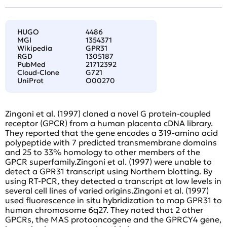
HUGO
4486
MGI
1354371
Wikipedia
GPR31
RGD
1305187
PubMed
21712392
Cloud-Clone
G721
UniProt
O00270
Zingoni et al. (1997) cloned a novel G protein-coupled
receptor (GPCR) from a human placenta cDNA library.
They reported that the gene encodes a 319-amino acid
polypeptide with 7 predicted transmembrane domains
and 25 to 33% homology to other members of the
GPCR superfamily.Zingoni et al. (1997) were unable to
detect a GPR31 transcript using Northern blotting. By
using RT-PCR, they detected a transcript at low levels in
several cell lines of varied origins.Zingoni et al. (1997)
used fluorescence in situ hybridization to map GPR31 to
human chromosome 6q27. They noted that 2 other
GPCRs, the MAS protooncogene and the GPRCY4 gene,