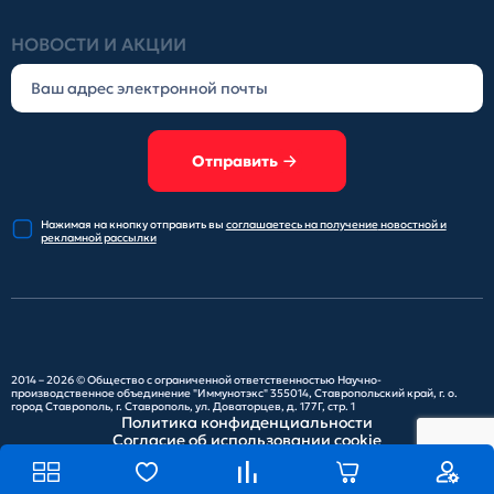
НОВОСТИ И АКЦИИ
Отправить
Нажимая на кнопку отправить
вы
соглашаетесь на получение
новостной и
рекламной рассылки
2014 – 2026 ©
Общество с ограниченной ответственностью Научно-
производственное объединение "Иммунотэкс"
355014, Ставропольский край, г. о.
город Ставрополь, г. Ставрополь, ул. Доваторцев, д. 177Г, стр. 1
Политика конфиденциальности
Согласие об использовании cookie
Карта сайта