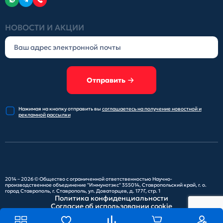
НОВОСТИ И АКЦИИ
Отправить
Нажимая на кнопку отправить
вы
соглашаетесь на получение
новостной и
рекламной рассылки
2014 – 2026 ©
Общество с ограниченной ответственностью Научно-
производственное объединение "Иммунотэкс"
355014, Ставропольский край, г. о.
город Ставрополь, г. Ставрополь, ул. Доваторцев, д. 177Г, стр. 1
Политика конфиденциальности
Согласие об использовании cookie
Карта сайта