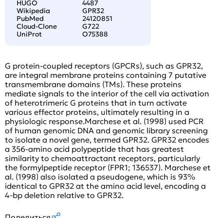
HUGO
4487
Wikipedia
GPR32
PubMed
24120851
Cloud-Clone
G722
UniProt
O75388
G protein-coupled receptors (GPCRs), such as GPR32,
are integral membrane proteins containing 7 putative
transmembrane domains (TMs). These proteins
mediate signals to the interior of the cell via activation
of heterotrimeric G proteins that in turn activate
various effector proteins, ultimately resulting in a
physiologic response.Marchese et al. (1998) used PCR
of human genomic DNA and genomic library screening
to isolate a novel gene, termed GPR32. GPR32 encodes
a 356-amino acid polypeptide that has greatest
similarity to chemoattractant receptors, particularly
the formylpeptide receptor (FPR1; 136537). Marchese et
al. (1998) also isolated a pseudogene, which is 93%
identical to GPR32 at the amino acid level, encoding a
4-bp deletion relative to GPR32.
Поделиться