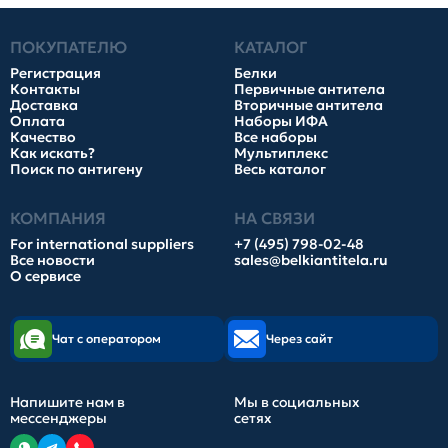
ПОКУПАТЕЛЮ
КАТАЛОГ
Регистрация
Белки
Контакты
Первичные антитела
Доставка
Вторичные антитела
Оплата
Наборы ИФА
Качество
Все наборы
Как искать?
Мультиплекс
Поиск по антигену
Весь каталог
КОМПАНИЯ
НА СВЯЗИ
For international suppliers
+7 (495) 798-02-48
Все новости
sales@belkiantitela.ru
О сервисе
Чат с оператором
Через сайт
Напишите нам в
Мы в социальных
мессенджеры
сетях