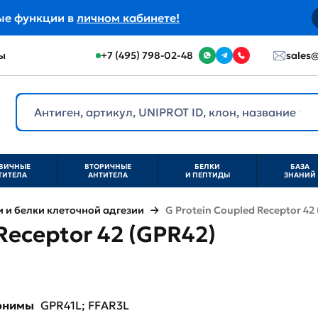
ые функции в
личном кабинете!
ы
+7 (495) 798-02-48
sales@
ВИЧНЫЕ
ВТОРИЧНЫЕ
БЕЛКИ
БАЗА
ТИТЕЛА
АНТИТЕЛА
И ПЕПТИДЫ
ЗНАНИЙ
и белки клеточной адгезии
G Protein Coupled Receptor 42
Receptor 42 (GPR42)
нонимы
GPR41L; FFAR3L