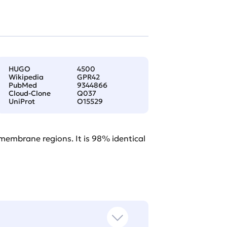
HUGO
4500
Wikipedia
GPR42
PubMed
9344866
Cloud-Clone
Q037
UniProt
O15529
membrane regions. It is 98% identical