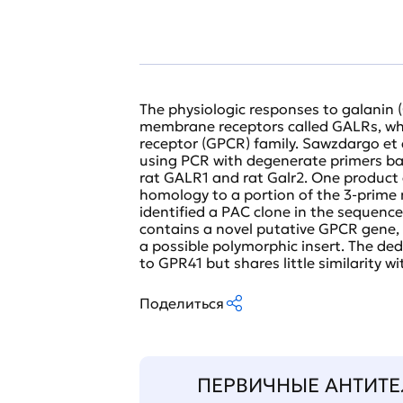
The physiologic responses to galanin 
membrane receptors called GALRs, wh
receptor (GPCR) family. Sawzdargo et
using PCR with degenerate primers b
rat GALR1 and rat Galr2. One produc
homology to a portion of the 3-prime
identified a PAC clone in the sequenc
contains a novel putative GPCR gene, 
a possible polymorphic insert. The de
to GPR41 but shares little similarity w
Поделиться
ПЕРВИЧНЫЕ АНТИТЕ