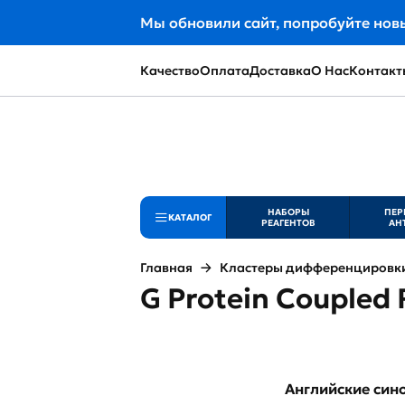
Мы обновили сайт, попробуйте нов
Качество
Оплата
Доставка
О Нас
Контакт
НАБОРЫ
ПЕР
КАТАЛОГ
РЕАГЕНТОВ
АН
Главная
Кластеры дифференцировки 
G Protein Coupled 
Английские си