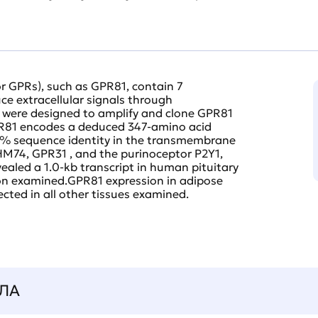
r GPRs), such as GPR81, contain 7
 extracellular signals through
s were designed to amplify and clone GPR81
GPR81 encodes a deduced 347-amino acid
7% sequence identity in the transmembrane
HM74, GPR31 , and the purinoceptor P2Y1,
vealed a 1.0-kb transcript in human pituitary
gion examined.GPR81 expression in adipose
ected in all other tissues examined.
ЛА