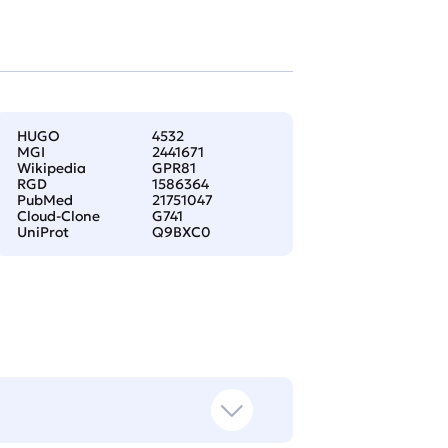
HUGO
4532
MGI
2441671
Wikipedia
GPR81
RGD
1586364
PubMed
21751047
Cloud-Clone
G741
UniProt
Q9BXC0