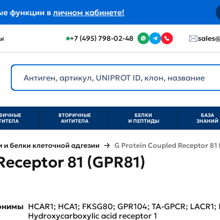
ые функции в
личном кабинете!
ы
+7 (495) 798-02-48
sales@
ВИЧНЫЕ
ВТОРИЧНЫЕ
БЕЛКИ
БАЗА
ТИТЕЛА
АНТИТЕЛА
И ПЕПТИДЫ
ЗНАНИЙ
и белки клеточной адгезии
G Protein Coupled Receptor 81
Receptor 81 (GPR81)
нонимы
HCAR1; HCA1; FKSG80; GPR104; TA-GPCR; LACR1; L
Hydroxycarboxylic acid receptor 1