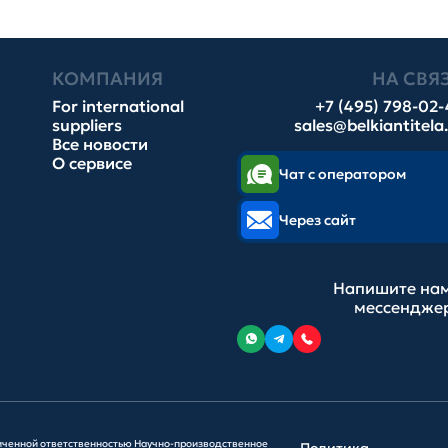
КОМПАНИЯ
НА СВЯ
For international
+7 (495) 798-02
suppliers
sales@belkiantitela
Все новости
О сервисе
Чат с оператором
Через сайт
Напишите нам
мессендже
иченной ответственностью Научно-производственное