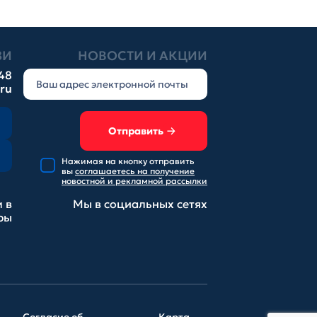
ЗИ
НОВОСТИ И АКЦИИ
-48
.ru
Отправить
Нажимая на кнопку отправить
вы
соглашаетесь на получение
новостной и рекламной рассылки
 в
Мы в социальных
сетях
ры