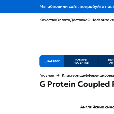
Мы обновили сайт, попробуйте нов
Качество
Оплата
Доставка
О Нас
Контакт
НАБОРЫ
ПЕР
КАТАЛОГ
РЕАГЕНТОВ
АН
Главная
Кластеры дифференцировки 
G Protein Coupled 
Английские си