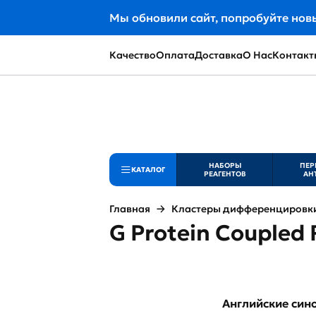
Мы обновили сайт, попробуйте нов
Качество
Оплата
Доставка
О Нас
Контакт
НАБОРЫ
ПЕР
КАТАЛОГ
РЕАГЕНТОВ
АН
Главная
Кластеры дифференцировки 
G Protein Coupled 
Английские си