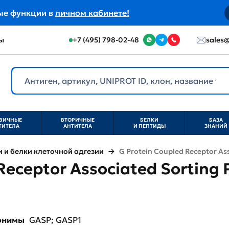
ые функции в
личном кабинете!
ы
+7 (495) 798-02-48
sales@
ВИЧНЫЕ
ВТОРИЧНЫЕ
БЕЛКИ
БАЗА
ТИТЕЛА
АНТИТЕЛА
И ПЕПТИДЫ
ЗНАНИЙ
и белки клеточной адгезии
G Protein Coupled Receptor Ass
Receptor Associated Sorting 
нонимы
GASP; GASP1