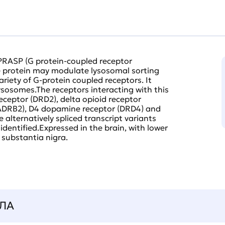
RASP (G protein-coupled receptor
he protein may modulate lysosomal sorting
riety of G-protein coupled receptors. It
ysosomes.The receptors interacting with this
eceptor (DRD2), delta opioid receptor
(ADRB2), D4 dopamine receptor (DRD4) and
 alternatively spliced transcript variants
dentified.Expressed in the brain, with lower
 substantia nigra.
ЛА