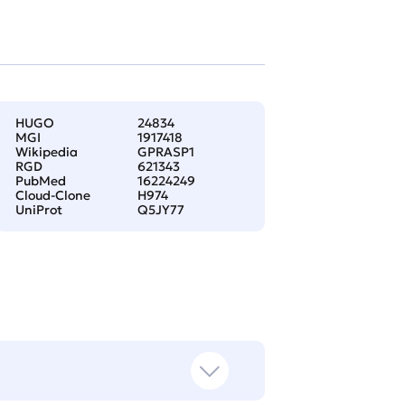
HUGO
24834
MGI
1917418
Wikipedia
GPRASP1
RGD
621343
PubMed
16224249
Cloud-Clone
H974
UniProt
Q5JY77