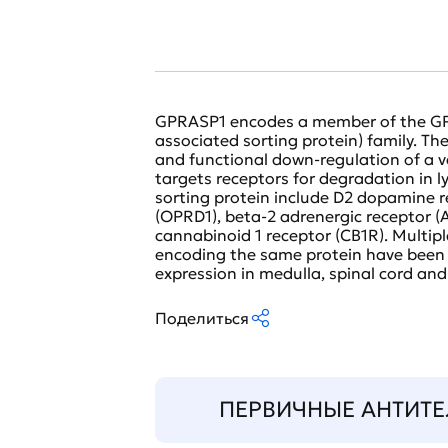
GPRASP1 encodes a member of the GP
associated sorting protein) family. T
and functional down-regulation of a va
targets receptors for degradation in l
sorting protein include D2 dopamine r
(OPRD1), beta-2 adrenergic receptor 
cannabinoid 1 receptor (CB1R). Multiple
encoding the same protein have been i
expression in medulla, spinal cord and
Поделиться
ПЕРВИЧНЫЕ АНТИТЕ