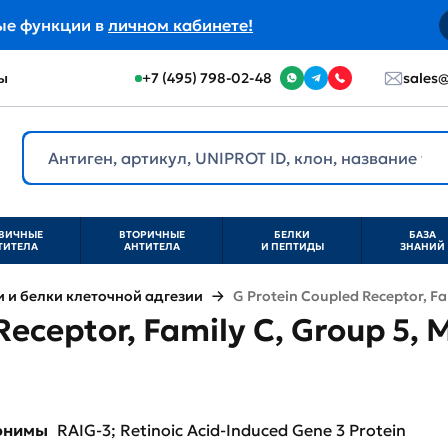
ые функции в
личном кабинете!
ы
+7 (495) 798-02-48
sales@
ВИЧНЫЕ
ВТОРИЧНЫЕ
БЕЛКИ
БАЗА
ТИТЕЛА
АНТИТЕЛА
И ПЕПТИДЫ
ЗНАНИЙ
и белки клеточной адгезии
G Protein Coupled Receptor, F
Receptor, Family C, Group 5
нонимы
RAIG-3; Retinoic Acid-Induced Gene 3 Protein