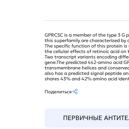
GPRC5C is a member of the type 3 G p
this superfamily are characterized b
The specific function of this protein 
the cellular effects of retinoic acid o
Two transcript variants encoding diffe
gene.The predicted 442-amino acid GP
transmembrane helices and conserved
also has a predicted signal peptide a
shares 43% and 42% amino acid ident
Поделиться
ПЕРВИЧНЫЕ АНТИТЕ