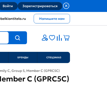
Войти
Зарегистрироваться
belkiantitela.ru
Напишите нам
БРЕНДЫ
СПЕЦЗАКАЗ
amily C, Group 5, Member C (GPRC5C)
, Member C (GPRC5C)