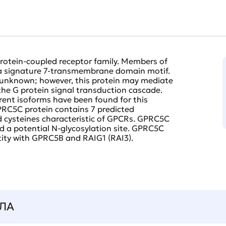
rotein-coupled receptor family. Members of
y a signature 7-transmembrane domain motif.
is unknown; however, this protein may mediate
n the G protein signal transduction cascade.
rent isoforms have been found for this
RC5C protein contains 7 predicted
 cysteines characteristic of GPCRs. GPRC5C
nd a potential N-glycosylation site. GPRC5C
ity with GPRC5B and RAIG1 (RAI3).
ЛА