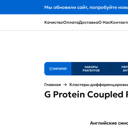
Мы обновили сайт, попробуйте нов
Качество
Оплата
Доставка
О Нас
Контакт
НАБОРЫ
ПЕР
КАТАЛОГ
РЕАГЕНТОВ
АН
Главная
Кластеры дифференцировки 
G Protein Coupled 
Английские си