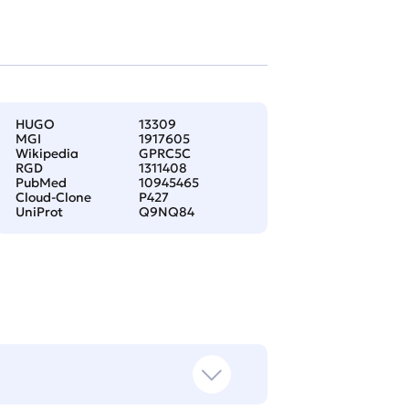
HUGO
13309
MGI
1917605
Wikipedia
GPRC5C
RGD
1311408
PubMed
10945465
Cloud-Clone
P427
UniProt
Q9NQ84