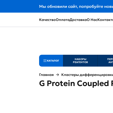
Мы обновили сайт, попробуйте нов
Качество
Оплата
Доставка
О Нас
Контакт
НАБОРЫ
ПЕР
КАТАЛОГ
РЕАГЕНТОВ
АН
Главная
Кластеры дифференцировки 
G Protein Coupled 