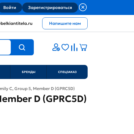
Войти
Зарегистрироваться
belkiantitela.ru
Напишите нам
БРЕНДЫ
СПЕЦЗАКАЗ
amily C, Group 5, Member D (GPRC5D)
, Member D (GPRC5D)