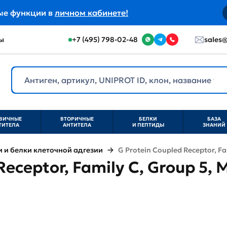
ые функции в
личном кабинете!
ы
+7 (495) 798-02-48
sales@
ВИЧНЫЕ
ВТОРИЧНЫЕ
БЕЛКИ
БАЗА
ТИТЕЛА
АНТИТЕЛА
И ПЕПТИДЫ
ЗНАНИЙ
и белки клеточной адгезии
G Protein Coupled Receptor, F
Receptor, Family C, Group 5