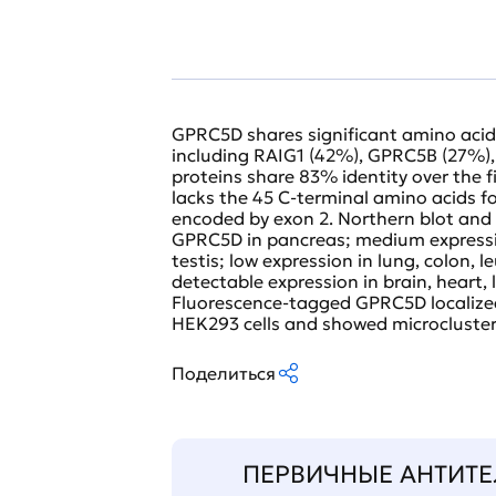
GPRC5D shares significant amino acid
including RAIG1 (42%), GPRC5B (27%
proteins share 83% identity over the 
lacks the 45 C-terminal amino acids f
encoded by exon 2. Northern blot and
GPRC5D in pancreas; medium expression
testis; low expression in lung, colon,
detectable expression in brain, heart, 
Fluorescence-tagged GPRC5D localized
HEK293 cells and showed microclusters
Поделиться
ПЕРВИЧНЫЕ АНТИТЕ