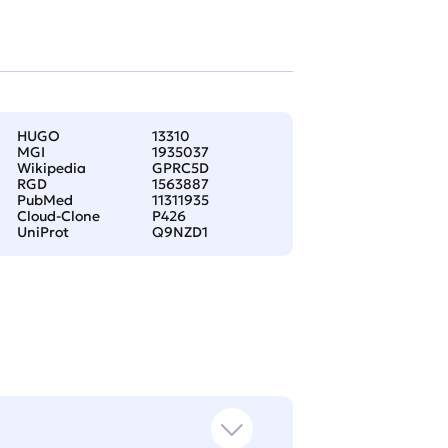
HUGO
13310
MGI
1935037
Wikipedia
GPRC5D
RGD
1563887
PubMed
11311935
Cloud-Clone
P426
UniProt
Q9NZD1