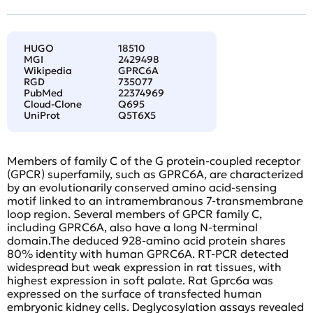
HUGO
18510
MGI
2429498
Wikipedia
GPRC6A
RGD
735077
PubMed
22374969
Cloud-Clone
Q695
UniProt
Q5T6X5
Members of family C of the G protein-coupled receptor
(GPCR) superfamily, such as GPRC6A, are characterized
by an evolutionarily conserved amino acid-sensing
motif linked to an intramembranous 7-transmembrane
loop region. Several members of GPCR family C,
including GPRC6A, also have a long N-terminal
domain.The deduced 928-amino acid protein shares
80% identity with human GPRC6A. RT-PCR detected
widespread but weak expression in rat tissues, with
highest expression in soft palate. Rat Gprc6a was
expressed on the surface of transfected human
embryonic kidney cells. Deglycosylation assays revealed