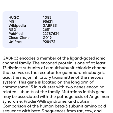
HUGO
4083
MGI
95621
Wikipedia
GABRB3
RGD
2651
PubMed
22787634
Cloud-Clone
G019
UniProt
P28472
GABRb3 encodes a member of the ligand-gated ionic
channel family. The encoded protein is one of at least
13 distinct subunits of a multisubunit chloride channel
that serves as the receptor for gamma-aminobutyric
acid, the major inhibitory transmitter of the nervous
system. This gene is located on the long arm of
chromosome 15 in a cluster with two genes encoding
related subunits of the family. Mutations in this gene
may be associated with the pathogenesis of Angelman
syndrome, Prader-Willi syndrome, and autism.
Comparison of the human beta-3 subunit amino acid
sequence with beta-3 sequences from rat, cow, and