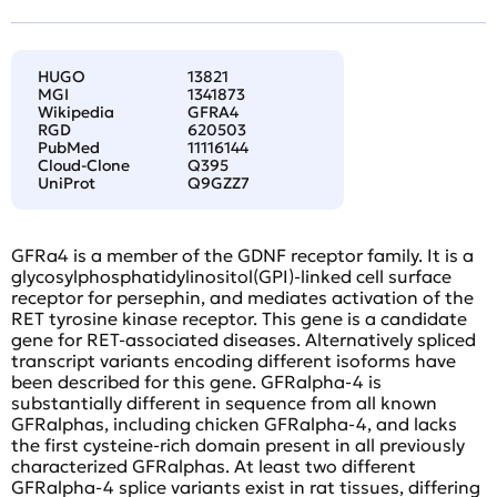
HUGO
13821
MGI
1341873
Wikipedia
GFRA4
RGD
620503
PubMed
11116144
Cloud-Clone
Q395
UniProt
Q9GZZ7
GFRa4 is a member of the GDNF receptor family. It is a
glycosylphosphatidylinositol(GPI)-linked cell surface
receptor for persephin, and mediates activation of the
RET tyrosine kinase receptor. This gene is a candidate
gene for RET-associated diseases. Alternatively spliced
transcript variants encoding different isoforms have
been described for this gene. GFRalpha-4 is
substantially different in sequence from all known
GFRalphas, including chicken GFRalpha-4, and lacks
the first cysteine-rich domain present in all previously
characterized GFRalphas. At least two different
GFRalpha-4 splice variants exist in rat tissues, differing