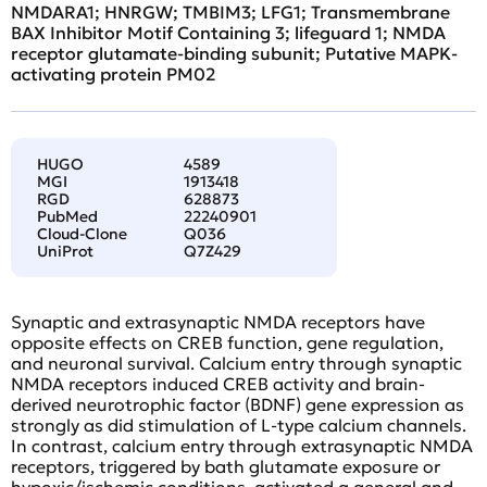
NMDARA1; HNRGW; TMBIM3; LFG1; Transmembrane
BAX Inhibitor Motif Containing 3; lifeguard 1; NMDA
receptor glutamate-binding subunit; Putative MAPK-
activating protein PM02
HUGO
4589
MGI
1913418
RGD
628873
PubMed
22240901
Cloud-Clone
Q036
UniProt
Q7Z429
Synaptic and extrasynaptic NMDA receptors have
opposite effects on CREB function, gene regulation,
and neuronal survival. Calcium entry through synaptic
NMDA receptors induced CREB activity and brain-
derived neurotrophic factor (BDNF) gene expression as
strongly as did stimulation of L-type calcium channels.
In contrast, calcium entry through extrasynaptic NMDA
receptors, triggered by bath glutamate exposure or