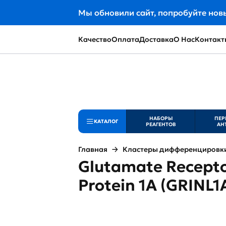
Мы обновили сайт, попробуйте нов
Качество
Оплата
Доставка
О Нас
Контакт
НАБОРЫ
ПЕР
КАТАЛОГ
РЕАГЕНТОВ
АН
Главная
Кластеры дифференцировки 
Glutamate Receptor
Protein 1A (GRINL1