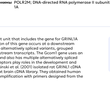
нонимы
POLR2M; DNA-directed RNA polymerase II subunit 
1A
t unit that includes the gene for GRINL1A
ion of this gene occurs at a downstream
 alternatively spliced variants, grouped
tream transcripts. The Gcom1 gene uses an
d also has multiple alternatively spliced
eptors play roles in the development and
nski et al. (2001) isolated rat GRINL1 cDNA
rat brain cDNA library. They obtained human
plification with primers designed from the