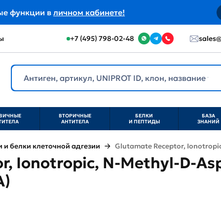
ые функции в
личном кабинете!
ы
+7 (495) 798-02-48
sales@
ВИЧНЫЕ
ВТОРИЧНЫЕ
БЕЛКИ
БАЗА
ТИТЕЛА
АНТИТЕЛА
И ПЕПТИДЫ
ЗНАНИЙ
и белки клеточной адгезии
Glutamate Receptor, Ionotropic
, Ionotropic, N-Methyl-D-Asp
A)