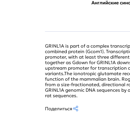
Английские си
GRINL1A is part of a complex transcrip
combined protein (Gcom1). Transcript
promoter, with at least three different
together as Gdown for GRINL1A downs
upstream promoter for transcription an
variants.The ionotropic glutamate rec
function of the mammalian brain. Rogi
from a size-fractionated, directional 
GRINL1A genomic DNA sequences by am
rat sequences.
Поделиться