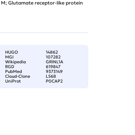
M; Glutamate receptor-like protein
HUGO
14862
MGI
107282
Wikipedia
GRINL1A
RGD
619847
PubMed
9373149
Cloud-Clone
L568
UniProt
P0CAP2