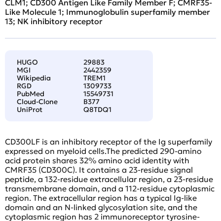
CLM1; CD300 Antigen Like Family Member F; CMRF35-
Like Molecule 1; Immunoglobulin superfamily member
13; NK inhibitory receptor
HUGO
29883
MGI
2442359
Wikipedia
TREM1
RGD
1309733
PubMed
15549731
Cloud-Clone
B377
UniProt
Q8TDQ1
CD300LF is an inhibitory receptor of the Ig superfamily
expressed on myeloid cells.The predicted 290-amino
acid protein shares 32% amino acid identity with
CMRF35 (CD300C). It contains a 23-residue signal
peptide, a 132-residue extracellular region, a 23-residue
transmembrane domain, and a 112-residue cytoplasmic
region. The extracellular region has a typical Ig-like
domain and an N-linked glycosylation site, and the
cytoplasmic region has 2 immunoreceptor tyrosine-