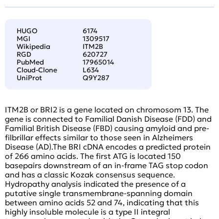
HUGO
6174
MGI
1309517
Wikipedia
ITM2B
RGD
620727
PubMed
17965014
Cloud-Clone
L634
UniProt
Q9Y287
ITM2B or BRI2 is a gene located on chromosom 13. The
gene is connected to Familial Danish Disease (FDD) and
Familial British Disease (FBD) causing amyloid and pre-
filbrillar effects similar to those seen in Alzheimers
Disease (AD).The BRI cDNA encodes a predicted protein
of 266 amino acids. The first ATG is located 150
basepairs downstream of an in-frame TAG stop codon
and has a classic Kozak consensus sequence.
Hydropathy analysis indicated the presence of a
putative single transmembrane-spanning domain
between amino acids 52 and 74, indicating that this
highly insoluble molecule is a type II integral