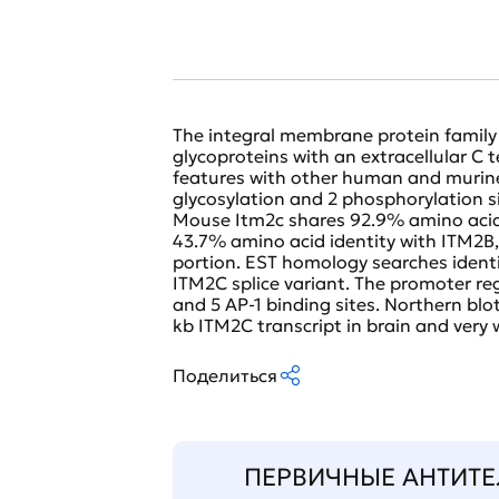
The integral membrane protein family 
glycoproteins with an extracellular C
features with other human and murine
glycosylation and 2 phosphorylation 
Mouse Itm2c shares 92.9% amino acid
43.7% amino acid identity with ITM2B, 
portion. EST homology searches ident
ITM2C splice variant. The promoter re
and 5 AP-1 binding sites. Northern blo
kb ITM2C transcript in brain and very 
Поделиться
ПЕРВИЧНЫЕ АНТИТЕ