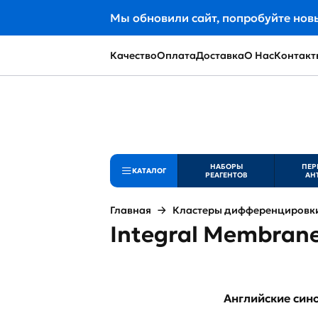
Мы обновили сайт, попробуйте нов
Качество
Оплата
Доставка
О Нас
Контакт
НАБОРЫ
ПЕР
КАТАЛОГ
РЕАГЕНТОВ
АН
Главная
Кластеры дифференцировки 
Integral Membrane
Английские си