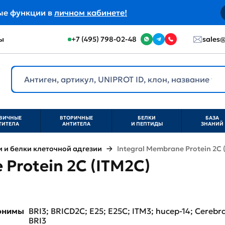
ые функции в
личном кабинете!
ы
+7 (495) 798-02-48
sales@
ВИЧНЫЕ
ВТОРИЧНЫЕ
БЕЛКИ
БАЗА
ТИТЕЛА
АНТИТЕЛА
И ПЕПТИДЫ
ЗНАНИЙ
и белки клеточной адгезии
Integral Membrane Protein 2C 
 Protein 2C (ITM2C)
нонимы
BRI3; BRICD2C; E25; E25C; ITM3; hucep-14; Cerebr
BRI3