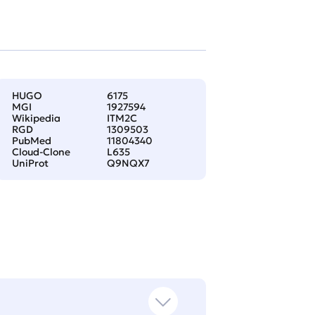
HUGO
6175
MGI
1927594
Wikipedia
ITM2C
RGD
1309503
PubMed
11804340
Cloud-Clone
L635
UniProt
Q9NQX7