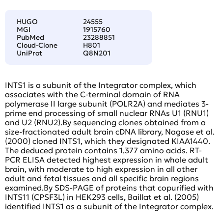
HUGO
24555
MGI
1915760
PubMed
23288851
Cloud-Clone
H801
UniProt
Q8N201
INTS1 is a subunit of the Integrator complex, which
associates with the C-terminal domain of RNA
polymerase II large subunit (POLR2A) and mediates 3-
prime end processing of small nuclear RNAs U1 (RNU1)
and U2 (RNU2).By sequencing clones obtained from a
size-fractionated adult brain cDNA library, Nagase et al.
(2000) cloned INTS1, which they designated KIAA1440.
The deduced protein contains 1,377 amino acids. RT-
PCR ELISA detected highest expression in whole adult
brain, with moderate to high expression in all other
adult and fetal tissues and all specific brain regions
examined.By SDS-PAGE of proteins that copurified with
INTS11 (CPSF3L) in HEK293 cells, Baillat et al. (2005)
identified INTS1 as a subunit of the Integrator complex.