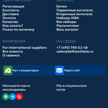
ПОКУПАТЕЛЮ
КАТАЛОГ
Регистрация
Белки
Контакты
Первичные антитела
Доставка
Вторичные антитела
Оплата
Наборы ИФА
Качество
Все наборы
Как искать?
Мультиплекс
Поиск по антигену
Весь каталог
КОМПАНИЯ
НА СВЯЗИ
For international suppliers
+7 (495) 798-02-48
Все новости
sales@belkiantitela.ru
О сервисе
Чат с оператором
Через сайт
Напишите нам в
Мы в социальных
мессенджеры
сетях