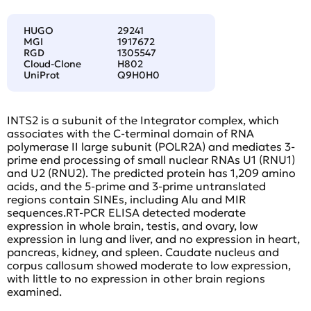
HUGO
29241
MGI
1917672
RGD
1305547
Cloud-Clone
H802
UniProt
Q9H0H0
INTS2 is a subunit of the Integrator complex, which
associates with the C-terminal domain of RNA
polymerase II large subunit (POLR2A) and mediates 3-
prime end processing of small nuclear RNAs U1 (RNU1)
and U2 (RNU2). The predicted protein has 1,209 amino
acids, and the 5-prime and 3-prime untranslated
regions contain SINEs, including Alu and MIR
sequences.RT-PCR ELISA detected moderate
expression in whole brain, testis, and ovary, low
expression in lung and liver, and no expression in heart,
pancreas, kidney, and spleen. Caudate nucleus and
corpus callosum showed moderate to low expression,
with little to no expression in other brain regions
examined.