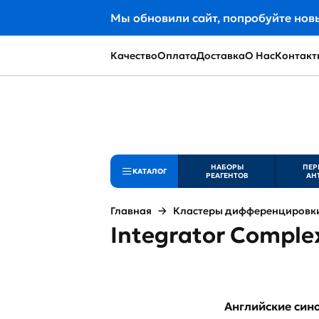
Мы обновили сайт, попробуйте нов
Качество
Оплата
Доставка
О Нас
Контакт
НАБОРЫ
ПЕР
КАТАЛОГ
РЕАГЕНТОВ
АН
Главная
Кластеры дифференцировки 
Integrator Complex
Английские си