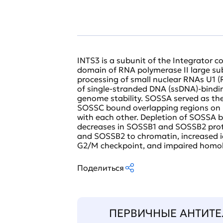
INTS3 is a subunit of the Integrator c
domain of RNA polymerase II large s
processing of small nuclear RNAs U1 (
of single-stranded DNA (ssDNA)-bindi
genome stability. SOSSA served as th
SOSSC bound overlapping regions on S
with each other. Depletion of SOSSA b
decreases in SOSSB1 and SOSSB2 prote
and SOSSB2 to chromatin, increased ion
G2/M checkpoint, and impaired homol
Поделиться
ПЕРВИЧНЫЕ АНТИТЕ