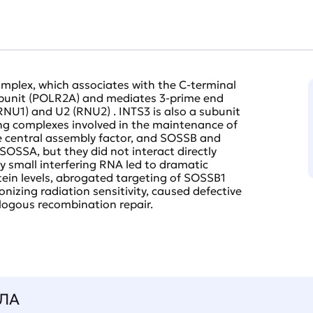
omplex, which associates with the C-terminal
ubunit (POLR2A) and mediates 3-prime end
RNU1) and U2 (RNU2) . INTS3 is also a subunit
ng complexes involved in the maintenance of
e central assembly factor, and SOSSB and
OSSA, but they did not interact directly
y small interfering RNA led to dramatic
in levels, abrogated targeting of SOSSB1
izing radiation sensitivity, caused defective
ogous recombination repair.
ЛА