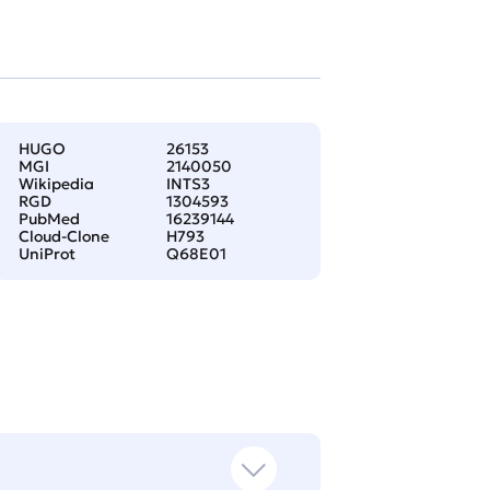
HUGO
26153
MGI
2140050
Wikipedia
INTS3
RGD
1304593
PubMed
16239144
Cloud-Clone
H793
UniProt
Q68E01