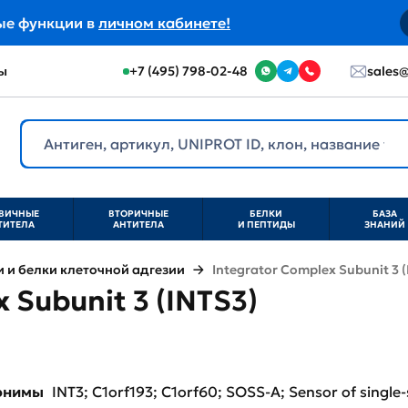
ые функции в
личном кабинете!
ы
+7 (495) 798-02-48
sales@
ВИЧНЫЕ
ВТОРИЧНЫЕ
БЕЛКИ
БАЗА
ТИТЕЛА
АНТИТЕЛА
И ПЕПТИДЫ
ЗНАНИЙ
и белки клеточной адгезии
Integrator Complex Subunit 3 (
 Subunit 3 (INTS3)
нонимы
INT3; C1orf193; C1orf60; SOSS-A; Sensor of singl