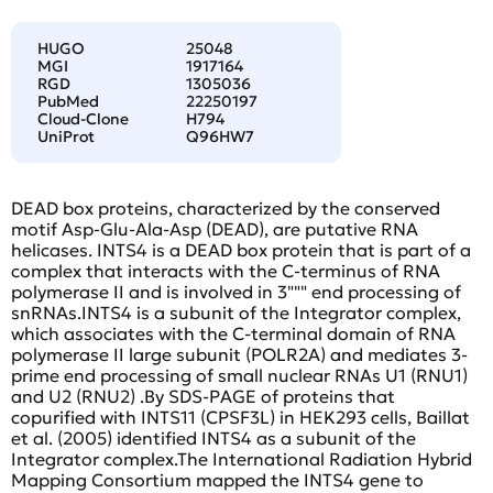
HUGO
25048
MGI
1917164
RGD
1305036
PubMed
22250197
Cloud-Clone
H794
UniProt
Q96HW7
DEAD box proteins, characterized by the conserved
motif Asp-Glu-Ala-Asp (DEAD), are putative RNA
helicases. INTS4 is a DEAD box protein that is part of a
complex that interacts with the C-terminus of RNA
polymerase II and is involved in 3""" end processing of
snRNAs.INTS4 is a subunit of the Integrator complex,
which associates with the C-terminal domain of RNA
polymerase II large subunit (POLR2A) and mediates 3-
prime end processing of small nuclear RNAs U1 (RNU1)
and U2 (RNU2) .By SDS-PAGE of proteins that
copurified with INTS11 (CPSF3L) in HEK293 cells, Baillat
et al. (2005) identified INTS4 as a subunit of the
Integrator complex.The International Radiation Hybrid
Mapping Consortium mapped the INTS4 gene to