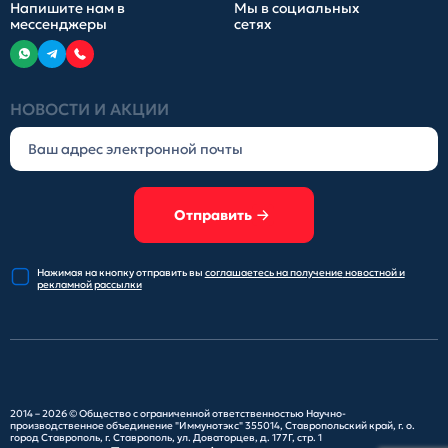
Напишите нам в
Мы в социальных
мессенджеры
сетях
НОВОСТИ И АКЦИИ
Отправить
Нажимая на кнопку отправить
вы
соглашаетесь на получение
новостной и
рекламной рассылки
2014 – 2026 ©
Общество с ограниченной ответственностью Научно-
производственное объединение "Иммунотэкс"
355014, Ставропольский край, г. о.
город Ставрополь, г. Ставрополь, ул. Доваторцев, д. 177Г, стр. 1