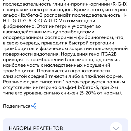
последовательность глицин-пролин-аргинин (R-G-D)
в широком спектре лигандов. Кроме этого, интегрин
альфа-IIb/бета-3 распознаёт последовательность H-
H-L-G-G-G-A-K-Q-A-G-D-V в гамма-цепи
фибриногена. Этот интегрин участвует во
взаимодействии между тромбоцитами,
опосредованном растворимым фибриногеном, что,
в свою очередь, приводит к быстрой агрегации
тромбоцитов и физическом закрытии повреждённой
поверхности эндотелия. Нарушения гена ITGA2B
приводят к тромбастении Гланзманна, одному из
наиболее частых наследственных нарушений
тромбоцитов. Проявляется в кровоточивости
слизистой средней тяжести либо в тяжёлой форме.
Различают два типа: тип 1 характеризуется полным
отсутствием интегрина альфа-IIb/бета-3, при 2-м
типе его уровень сильно снижен (5-20% от нормы).
Поделиться
НАБОРЫ РЕАГЕНТОВ