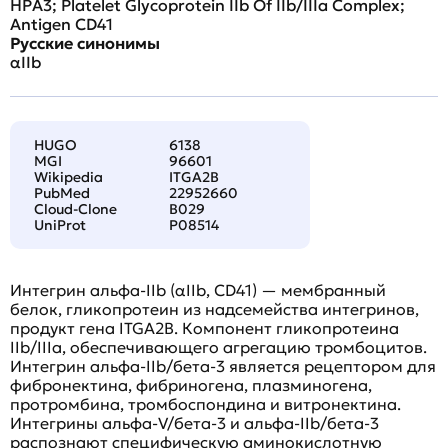
HPA3; Platelet Glycoprotein IIb Of IIb/IIIa Complex;
Antigen CD41
Русские синонимы
αIIb
HUGO
6138
MGI
96601
Wikipedia
ITGA2B
PubMed
22952660
Cloud-Clone
B029
UniProt
P08514
Интегрин альфа-IIb (αIIb, CD41) — мембранный
белок, гликопротеин из надсемейства интегринов,
продукт гена ITGA2B. Компонент гликопротеина
IIb/IIIa, обеспечивающего агрегацию тромбоцитов.
Интегрин альфа-IIb/бета-3 является рецептором для
фибронектина, фибриногена, плазминогена,
протромбина, тромбоспондина и витронектина.
Интегрины альфа-V/бета-3 и альфа-IIb/бета-3
распознают специфическую аминокислотную