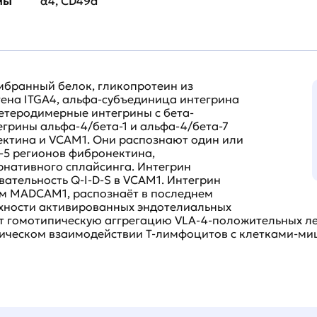
мы
α4, CD49d
мбранный белок, гликопротеин из
гена ITGA4, альфа-субъединица интегрина
гетеродимерные интегрины с бета-
тегрины альфа-4/бета-1 и альфа-4/бета-7
ктина и VCAM1. Они распознают один или
S-5 регионов фибронектина,
рнативного сплайсинга. Интегрин
вательность Q-I-D-S в VCAM1. Интегрин
ом MADCAM1, распознаёт в последнем
рхности активированных эндотелиальных
ет гомотипическую аггрегацию VLA-4-положительных л
тическом взаимодействии T-лимфоцитов с клетками-ми