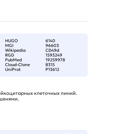
HUGO
6140
MGI
96603
Wikipedia
CD49d
RGD
1593249
PubMed
19259978
Cloud-Clone
B315
UniProt
P13612
ейкоцитарных клеточных линий.
шенями.