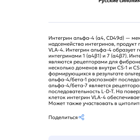
Русские синони
Интегрин альфа-4 (α4, CD49d) — ме
надсемейства интегринов, продукт 
VLA-4. Интегрин альфа-4 образует 
интегринами 1 (α4β1) и 7 (α4β7). Ин
являются рецепторами для фиброне
несколько доменов внутри CS-1 и C
формирующихся в результате альте
альфа-4/бета-1 распознаёт последо
альфа-4/бета-7 является рецептор
последовательность L-D-T. На пове
клеток интегрин VLA-4 обеспечива
Может также участвовать в цитоли
Поделиться