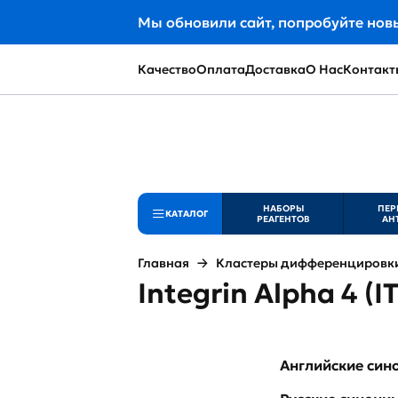
Мы обновили сайт, попробуйте нов
Качество
Оплата
Доставка
О Нас
Контакт
НАБОРЫ
ПЕР
КАТАЛОГ
РЕАГЕНТОВ
АН
Главная
Кластеры дифференцировки 
Integrin Alpha 4 (
Английские си