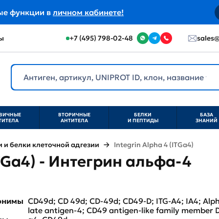
ые функции в
личном кабинете!
ы
+7 (495) 798-02-48
sales@
ВИЧНЫЕ
ВТОРИЧНЫЕ
БЕЛКИ
БАЗА
ТИТЕЛА
АНТИТЕЛА
И ПЕПТИДЫ
ЗНАНИЙ
и белки клеточной адгезии
Integrin Alpha 4 (ITGa4)
ITGa4) - Интегрин альфа-4
нонимы
CD49d; CD 49d; CD-49d; CD49-D; ITG-A4; IA4; Alph
late antigen-4; CD49 antigen-like family member D