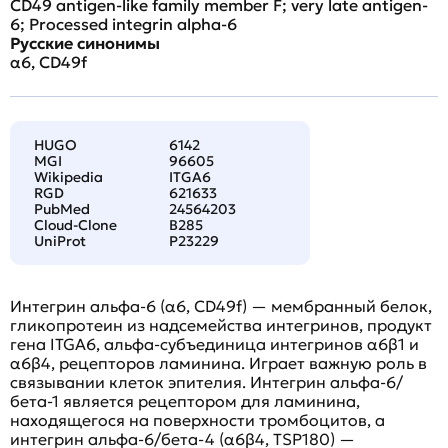
CD49 antigen-like family member F; very late antigen-
6; Processed integrin alpha-6
Русские синонимы
α6, CD49f
HUGO
6142
MGI
96605
Wikipedia
ITGA6
RGD
621633
PubMed
24564203
Cloud-Clone
B285
UniProt
P23229
Интегрин альфа-6 (α6, CD49f) — мембранный белок,
гликопротеин из надсемейства интегринов, продукт
гена ITGA6, альфа-субъединица интегринов α6β1 и
α6β4, рецепторов ламинина. Играет важную роль в
связывании клеток эпителия. Интегрин альфа-6/
бета-1 является рецептором для ламинина,
находящегося на поверхности тромбоцитов, а
интегрин альфа-6/бета-4 (α6β4, TSP180) —