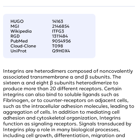
HUGO
14163
MGI
2146854
Wikipedia
ITFG3
RGD
1311484
PubMed
9054936
Cloud-Clone
T098
UniProt
Q9H0X4
Integrins are heterodimers composed of noncovalently
associated transmembrane α and β subunits. The
sixteen α and eight β subunits heterodimerize to
produce more than 20 different receptors. Certain
integrins can also bind to soluble ligands such as
Fibrinogen, or to counter-receptors on adjacent cells,
such as the intracellular adhesion molecules, leading to
aggregation of cells. In addition to mediating cell
adhesion and cytoskeletal organization, Integrins
function as signaling receptors. Signals transduced by
Integrins play a role in many biological processes,
including cell growth, differentiation, migration and