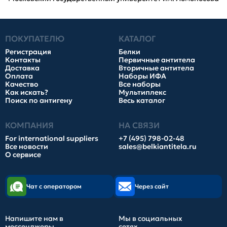
ПОКУПАТЕЛЮ
КАТАЛОГ
Регистрация
Белки
Контакты
Первичные антитела
Доставка
Вторичные антитела
Оплата
Наборы ИФА
Качество
Все наборы
Как искать?
Мультиплекс
Поиск по антигену
Весь каталог
КОМПАНИЯ
НА СВЯЗИ
For international suppliers
+7 (495) 798-02-48
Все новости
sales@belkiantitela.ru
О сервисе
Чат с оператором
Через сайт
Напишите нам в
Мы в социальных
мессенджеры
сетях