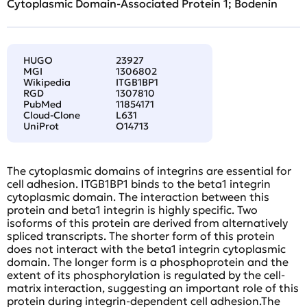
Cytoplasmic Domain-Associated Protein 1; Bodenin
HUGO
23927
MGI
1306802
Wikipedia
ITGB1BP1
RGD
1307810
PubMed
11854171
Cloud-Clone
L631
UniProt
O14713
The cytoplasmic domains of integrins are essential for
cell adhesion. ITGB1BP1 binds to the beta1 integrin
cytoplasmic domain. The interaction between this
protein and beta1 integrin is highly specific. Two
isoforms of this protein are derived from alternatively
spliced transcripts. The shorter form of this protein
does not interact with the beta1 integrin cytoplasmic
domain. The longer form is a phosphoprotein and the
extent of its phosphorylation is regulated by the cell-
matrix interaction, suggesting an important role of this
protein during integrin-dependent cell adhesion.The