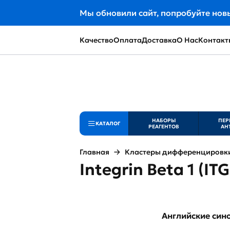
Мы обновили сайт, попробуйте нов
Качество
Оплата
Доставка
О Нас
Контакт
НАБОРЫ
ПЕР
КАТАЛОГ
РЕАГЕНТОВ
АН
Главная
Кластеры дифференцировки 
Integrin Beta 1 (IT
Английские си