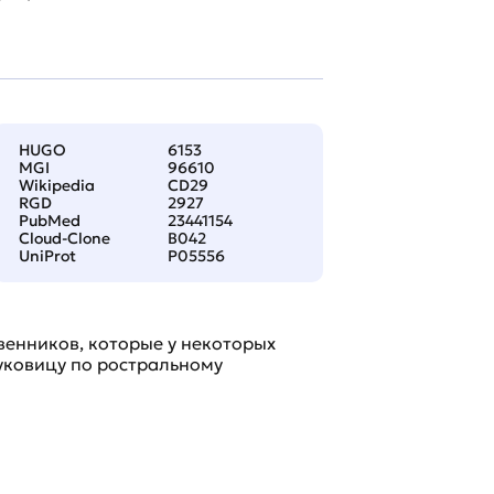
HUGO
6153
MGI
96610
Wikipedia
CD29
RGD
2927
PubMed
23441154
Cloud-Clone
B042
UniProt
P05556
енников, которые у некоторых
уковицу по ростральному