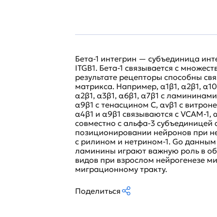
Бета-1 интегрин — субъединица инт
ITGB1. Бета-1 связывается с множес
результате рецепторы способны свя
матрикса. Например, α1β1, α2β1, α10
α2β1, α3β1, α6β1, α7β1 с ламининами
α9β1 с тенасцином C, αvβ1 с витрон
α4β1 и α9β1 связываются с VCAM-1,
совместно с альфа-3 субъединицей 
позиционировании нейронов при н
с рилином и нетрином-1. Gо данным
ламинины играют важную роль в об
видов при взрослом нейрогенезе м
миграционному тракту.
Поделиться