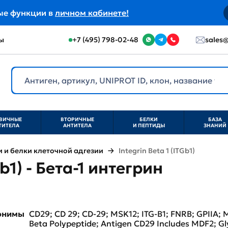
ые функции в
личном кабинете!
ы
+7 (495) 798-02-48
sales@
ВИЧНЫЕ
ВТОРИЧНЫЕ
БЕЛКИ
БАЗА
ТИТЕЛА
АНТИТЕЛА
И ПЕПТИДЫ
ЗНАНИЙ
и белки клеточной адгезии
Integrin Beta 1 (ITGb1)
Gb1) - Бета-1 интегрин
нонимы
CD29; CD 29; CD-29; MSK12; ITG-B1; FNRB; GPIIA; 
Beta Polypeptide; Antigen CD29 Includes MDF2; Gl