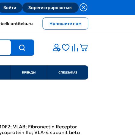
Войти
Зарегистрироваться
belkiantitela.ru
Напишите нам
БРЕНДЫ
СПЕЦЗАКАЗ
MDF2; VLAB; Fibronectin Receptor
ycoprotein IIa; VLA-4 subunit beta