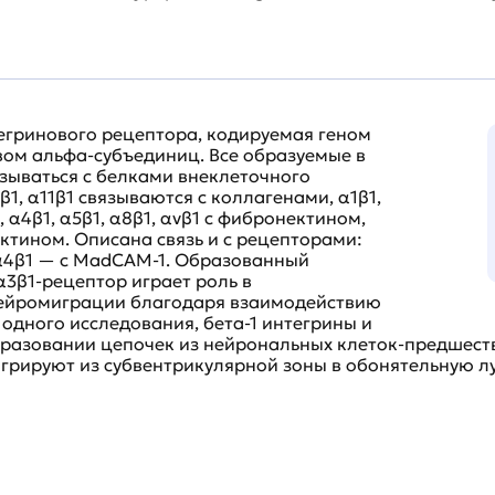
егринового рецептора, кодируемая геном
твом альфа-субъединиц. Все образуемые в
зываться с белками внеклеточного
β1, α11β1 связываются с коллагенами, α1β1,
, α4β1, α5β1, α8β1, αvβ1 с фибронектином,
ектином. Описана связь и с рецепторами:
 α4β1 — с MadCAM-1. Образованный
α3β1-рецептор играет роль в
ейромиграции благодаря взаимодействию
 одного исследования, бета-1 интегрины и
разовании цепочек из нейрональных клеток-предшеств
игрируют из субвентрикулярной зоны в обонятельную л