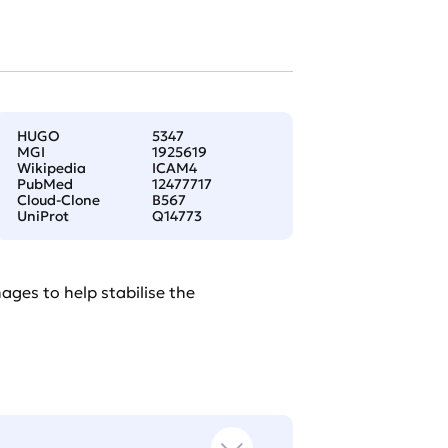
HUGO
5347
MGI
1925619
Wikipedia
ICAM4
PubMed
12477717
Cloud-Clone
B567
UniProt
Q14773
ages to help stabilise the