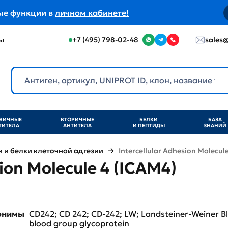
ые функции в
личном кабинете!
ы
+7 (495) 798-02-48
sales@
ВИЧНЫЕ
ВТОРИЧНЫЕ
БЕЛКИ
БАЗА
ТИТЕЛА
АНТИТЕЛА
И ПЕПТИДЫ
ЗНАНИЙ
и белки клеточной адгезии
Intercellular Adhesion Molecul
sion Molecule 4 (ICAM4)
нонимы
CD242; CD 242; CD-242; LW; Landsteiner-Weiner B
blood group glycoprotein