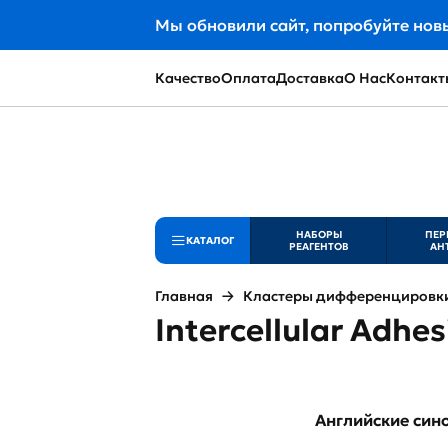
Мы обновили сайт, попробуйте нов
Качество
Оплата
Доставка
О Нас
Контакт
НАБОРЫ
ПЕР
КАТАЛОГ
РЕАГЕНТОВ
АН
Главная
Кластеры дифференцировки 
Intercellular Adhe
Английские си