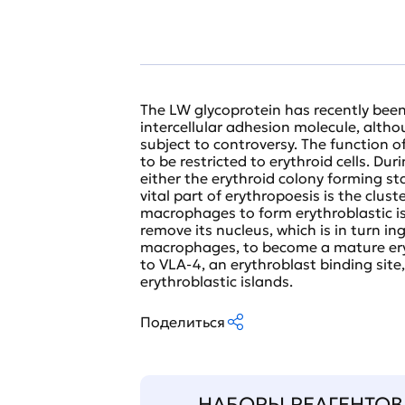
The LW glycoprotein has recently been
intercellular adhesion molecule, altho
subject to controversy. The function 
to be restricted to erythroid cells. Du
either the erythroid colony forming st
vital part of erythropoesis is the clu
macrophages to form erythroblastic isl
remove its nucleus, which is in turn 
macrophages, to become a mature ery
to VLA-4, an erythroblast binding site
erythroblastic islands.
Поделиться
НАБОРЫ РЕАГЕНТОВ