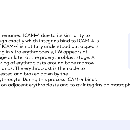
 renamed ICAM-4 due to its similarity to
ugh exactly which integrins bind to ICAM-4 is
of ICAM-4 is not fully understood but appears
ring in vitro erythropoesis, LW appears at
age or later at the proerythroblast stage. A
stering of erythroblasts around bone marrow
ands. The erythroblast is then able to
ingested and broken down by the
throcyte. During this process ICAM-4 binds
, on adjacent erythroblasts and to αv integrins on macroph