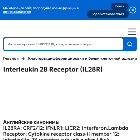
Войти
Мы обновили сайт, попробуйте новые функции в
личном кабинете!
Зарегистрироваться
Главная
Кластеры дифференцировки и белки клеточной адгезии
Interleukin 28 Receptor (IL28R)
Английские синонимы
IL28RA; CRF2/12; IFNLR1; LICR2; Interferon,Lambda
Receptor; Cytokine receptor class-II member 12;
Interleukin-28 receptor subunit alpha; Likely