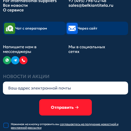
For international suppliers
+7 (495) 798-02-48
Все новости
sales@belkiantitela.ru
О сервисе
Чат с оператором
Через сайт
Напишите нам в
Мы в социальных
мессенджеры
сетях
НОВОСТИ И АКЦИИ
Отправить
Нажимая на кнопку отправить
вы
соглашаетесь на получение
новостной и
рекламной рассылки