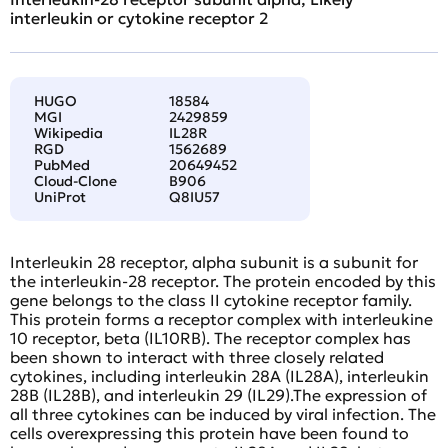
interleukin or cytokine receptor 2
HUGO
18584
MGI
2429859
Wikipedia
IL28R
RGD
1562689
PubMed
20649452
Cloud-Clone
B906
UniProt
Q8IU57
Interleukin 28 receptor, alpha subunit is a subunit for
the interleukin-28 receptor. The protein encoded by this
gene belongs to the class II cytokine receptor family.
This protein forms a receptor complex with interleukine
10 receptor, beta (IL10RB). The receptor complex has
been shown to interact with three closely related
cytokines, including interleukin 28A (IL28A), interleukin
28B (IL28B), and interleukin 29 (IL29).The expression of
all three cytokines can be induced by viral infection. The
cells overexpressing this protein have been found to