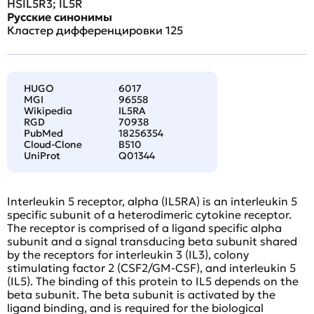
HSIL5R3; IL5R
Русские синонимы
Кластер дифференцировки 125
HUGO
6017
MGI
96558
Wikipedia
IL5RA
RGD
70938
PubMed
18256354
Cloud-Clone
B510
UniProt
Q01344
Interleukin 5 receptor, alpha (IL5RA) is an interleukin 5
specific subunit of a heterodimeric cytokine receptor.
The receptor is comprised of a ligand specific alpha
subunit and a signal transducing beta subunit shared
by the receptors for interleukin 3 (IL3), colony
stimulating factor 2 (CSF2/GM-CSF), and interleukin 5
(IL5). The binding of this protein to IL5 depends on the
beta subunit. The beta subunit is activated by the
ligand binding, and is required for the biological