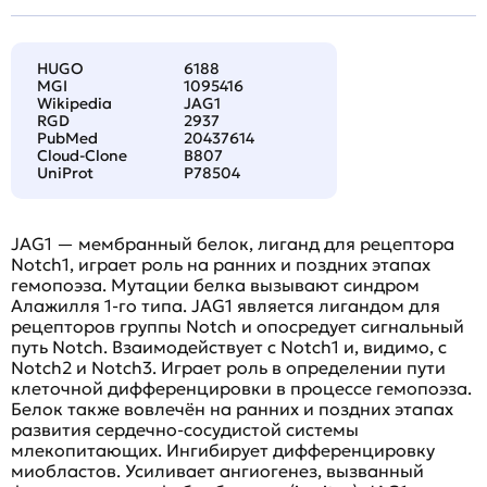
HUGO
6188
MGI
1095416
Wikipedia
JAG1
RGD
2937
PubMed
20437614
Cloud-Clone
B807
UniProt
P78504
JAG1 — мембранный белок, лиганд для рецептора
Notch1, играет роль на ранних и поздних этапах
гемопоэза. Мутации белка вызывают синдром
Алажилля 1-го типа. JAG1 является лигандом для
рецепторов группы Notch и опосредует сигнальный
путь Notch. Взаимодействует с Notch1 и, видимо, с
Notch2 и Notch3. Играет роль в определении пути
клеточной дифференцировки в процессе гемопоэза.
Белок также вовлечён на ранних и поздних этапах
развития сердечно-сосудистой системы
млекопитающих. Ингибирует дифференцировку
миобластов. Усиливает ангиогенез, вызванный