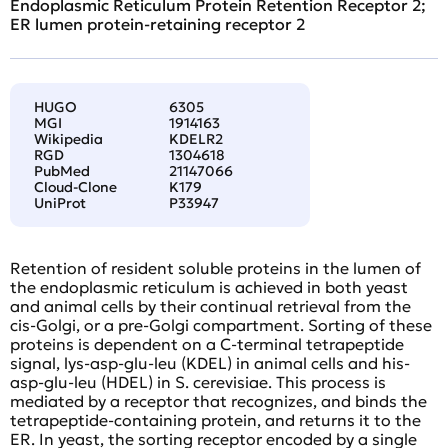
Endoplasmic Reticulum Protein Retention Receptor 2;
ER lumen protein-retaining receptor 2
HUGO
6305
MGI
1914163
Wikipedia
KDELR2
RGD
1304618
PubMed
21147066
Cloud-Clone
K179
UniProt
P33947
Retention of resident soluble proteins in the lumen of
the endoplasmic reticulum is achieved in both yeast
and animal cells by their continual retrieval from the
cis-Golgi, or a pre-Golgi compartment. Sorting of these
proteins is dependent on a C-terminal tetrapeptide
signal, lys-asp-glu-leu (KDEL) in animal cells and his-
asp-glu-leu (HDEL) in S. cerevisiae. This process is
mediated by a receptor that recognizes, and binds the
tetrapeptide-containing protein, and returns it to the
ER. In yeast, the sorting receptor encoded by a single