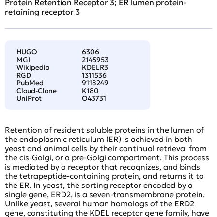
Protein Retention Receptor 3; ER lumen protein-
retaining receptor 3
HUGO
6306
MGI
2145953
Wikipedia
KDELR3
RGD
1311536
PubMed
9118249
Cloud-Clone
K180
UniProt
O43731
Retention of resident soluble proteins in the lumen of
the endoplasmic reticulum (ER) is achieved in both
yeast and animal cells by their continual retrieval from
the cis-Golgi, or a pre-Golgi compartment. This process
is mediated by a receptor that recognizes, and binds
the tetrapeptide-containing protein, and returns it to
the ER. In yeast, the sorting receptor encoded by a
single gene, ERD2, is a seven-transmembrane protein.
Unlike yeast, several human homologs of the ERD2
gene, constituting the KDEL receptor gene family, have