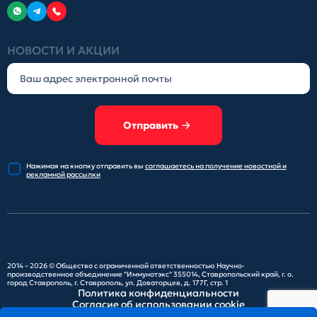
НОВОСТИ И АКЦИИ
Отправить
Нажимая на кнопку отправить
вы
соглашаетесь на получение
новостной и
рекламной рассылки
2014 – 2026 ©
Общество с ограниченной ответственностью Научно-
производственное объединение "Иммунотэкс"
355014, Ставропольский край, г. о.
город Ставрополь, г. Ставрополь, ул. Доваторцев, д. 177Г, стр. 1
Политика конфиденциальности
Согласие об использовании cookie
Карта сайта