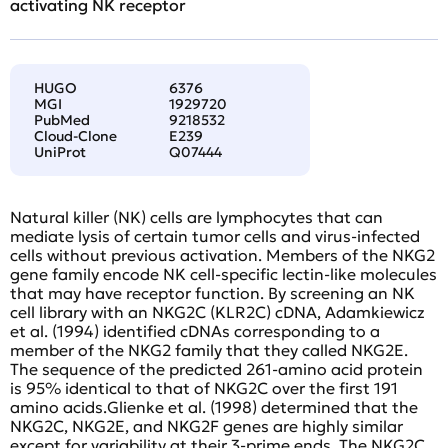
activating NK receptor
HUGO
6376
MGI
1929720
PubMed
9218532
Cloud-Clone
E239
UniProt
Q07444
Natural killer (NK) cells are lymphocytes that can
mediate lysis of certain tumor cells and virus-infected
cells without previous activation. Members of the NKG2
gene family encode NK cell-specific lectin-like molecules
that may have receptor function. By screening an NK
cell library with an NKG2C (KLR2C) cDNA, Adamkiewicz
et al. (1994) identified cDNAs corresponding to a
member of the NKG2 family that they called NKG2E.
The sequence of the predicted 261-amino acid protein
is 95% identical to that of NKG2C over the first 191
amino acids.Glienke et al. (1998) determined that the
NKG2C, NKG2E, and NKG2F genes are highly similar
except for variability at their 3-prime ends. The NKG2C