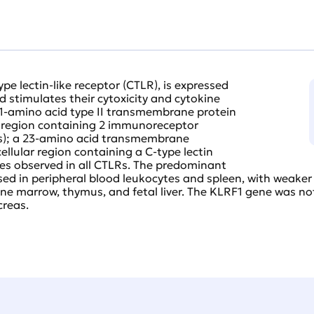
e lectin-like receptor (CTLR), is expressed
and stimulates their cytoxicity and cytokine
31-amino acid type II transmembrane protein
 region containing 2 immunoreceptor
IMs); a 23-amino acid transmembrane
llular region containing a C-type lectin
ues observed in all CTLRs. The predominant
ssed in peripheral blood leukocytes and spleen, with weake
one marrow, thymus, and fetal liver. The KLRF1 gene was not
creas.