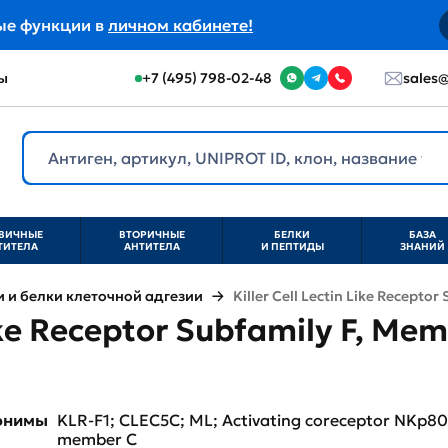
ые функции в
личном кабинете!
ы
+7 (495) 798-02-48
sales@
ВИЧНЫЕ
ВТОРИЧНЫЕ
БЕЛКИ
БАЗА
ТИТЕЛА
АНТИТЕЛА
И ПЕПТИДЫ
ЗНАНИЙ
и белки клеточной адгезии
Killer Cell Lectin Like Recepto
Like Receptor Subfamily F, Mem
нонимы
KLR-F1; CLEC5C; ML; Activating coreceptor NKp80;
member C