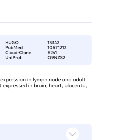
HUGO
13342
PubMed
10671213
Cloud-Clone
E241
UniProt
Q9NZS2
r expression in lymph node and adult
 expressed in brain, heart, placenta,