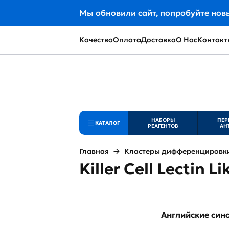
Мы обновили сайт, попробуйте нов
Качество
Оплата
Доставка
О Нас
Контакт
НАБОРЫ
ПЕР
КАТАЛОГ
РЕАГЕНТОВ
АН
Главная
Кластеры дифференцировки 
Killer Cell Lectin 
Английские си