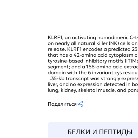
KLRF1, an activating homodimeric C-typ
on nearly all natural killer (NK) cells 
release. KLRF1 encodes a predicted 2
that has a 42-amino acid cytoplasmic
tyrosine-based inhibitory motifs (IT
segment; and a 166-amino acid extrace
domain with the 6 invariant cys resid
1.35-kb transcript was strongly expre
liver, and no expression detected in b
lung, kidney, skeletal muscle, and pan
Поделиться
БЕЛКИ И ПЕПТИДЫ