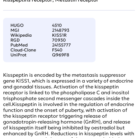
HUGO
4510
MGI
2148793
Wikipedia
KISS1R
RGD
70930
PubMed
24155777
Cloud-Clone
F540
UniProt
Q969F8
Kisspeptin is encoded by the metastasis suppressor
gene KISS1, which is expressed in a variety of endocrine
and gonadal tissues. Activation of the kisspeptin
receptor is linked to the phospholipase C and inositol
trisphosphate second messenger cascades inside the
cell.Kisspeptin is involved in the regulation of endocrine
function and the onset of puberty, with activation of
the kisspeptin receptor triggering release of
gonadotropin-releasing hormone (GnRH), and release
of kisspeptin itself being inhibited by oestradiol but
enhanced by GnRH. Reductions in kisspeptin levels with