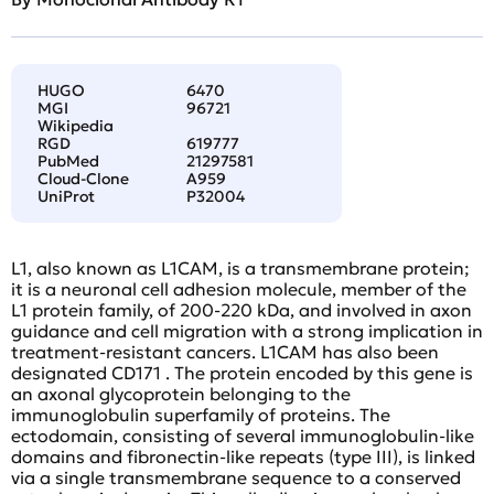
HUGO
6470
MGI
96721
Wikipedia
RGD
619777
PubMed
21297581
Cloud-Clone
A959
UniProt
P32004
L1, also known as L1CAM, is a transmembrane protein;
it is a neuronal cell adhesion molecule, member of the
L1 protein family, of 200-220 kDa, and involved in axon
guidance and cell migration with a strong implication in
treatment-resistant cancers. L1CAM has also been
designated CD171 . The protein encoded by this gene is
an axonal glycoprotein belonging to the
immunoglobulin superfamily of proteins. The
ectodomain, consisting of several immunoglobulin-like
domains and fibronectin-like repeats (type III), is linked
via a single transmembrane sequence to a conserved