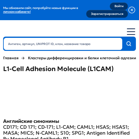
Войти
Мы обновили сайт, попробуйте новые функции в
личном кабинете!
Зарегистрироваться
Главная
Кластеры дифференцировки и белки клеточной адгезии
L1-Cell Adhesion Molecule (L1CAM)
Английские синонимы
CD171; CD 171; CD-171; L1-CAM; CAML1; HSAS; HSAS1;
MASA; MIC5; N-CAML1; S10; SPG1; Antigen Identified
By Monoclonal Antibody R1