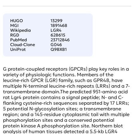
HUGO
13299
MGI
1891468
Wikipedia
LGR4
RGD
628615
PubMed
23712846
Cloud-Clone
G046
UniProt
Q9BXB1
G protein-coupled receptors (GPCRs) play key roles in a
variety of physiologic functions. Members of the
leucine-rich GPCR (LGR) family, such as GPR48, have
multiple N-terminal leucine-rich repeats (LRRs) and a 7-
transmembrane domain.The predicted 951-amino acid
rat Lgr4 protein contains a signal peptide; N- and C-
flanking cysteine-rich sequences separated by 17 LRRs;
5 potential N-glycosylation sites; a transmembrane
region; and a 145-residue cytoplasmic tail with multiple
phosphorylation sites and a conserved potential
protein kinase A phosphorylation site. Northern blot
analysis of human tissues detected a 5.5-kb LGR4