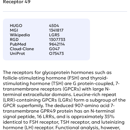
Receptor 49
HUGO
4504
MGI
1341817
Wikipedia
LGR5
RGD
1307733
PubMed
9642114
Cloud-Clone
G047
UniProt
O75473
The receptors for glycoprotein hormones such as
follicle-stimulating hormone (FSH) and thyroid-
stimulating hormone (TSH) are G protein-coupled, 7-
transmembrane receptors (GPCRs) with large N-
terminal extracellular domains. Leucine-rich repeat
(LRR)-containing GPCRs (LGRs) form a subgroup of the
GPCR superfamily. The deduced 907-amino acid 7-
transmembrane GPR49 protein has an N-terminal
signal peptide, 16 LRRs, and is approximately 35%
identical to FSH receptor, TSH receptor, and luteinizing
hormone (LH) receptor. Functional analysis, however,