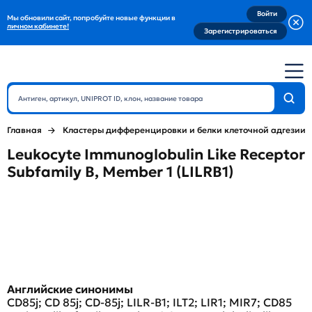
Войти
Мы обновили сайт, попробуйте новые функции в
личном кабинете!
Зарегистрироваться
Главная
Кластеры дифференцировки и белки клеточной адгезии
Leukocyte Immunoglobulin Like Receptor
Subfamily B, Member 1 (LILRB1)
Английские синонимы
CD85j; CD 85j; CD-85j; LILR-B1; ILT2; LIR1; MIR7; CD85