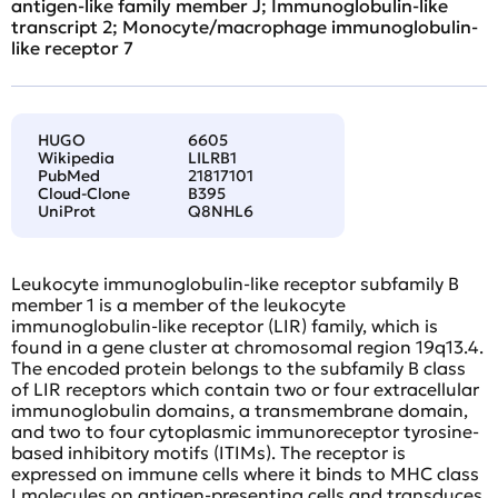
antigen-like family member J; Immunoglobulin-like
transcript 2; Monocyte/macrophage immunoglobulin-
like receptor 7
HUGO
6605
Wikipedia
LILRB1
PubMed
21817101
Cloud-Clone
B395
UniProt
Q8NHL6
Leukocyte immunoglobulin-like receptor subfamily B
member 1 is a member of the leukocyte
immunoglobulin-like receptor (LIR) family, which is
found in a gene cluster at chromosomal region 19q13.4.
The encoded protein belongs to the subfamily B class
of LIR receptors which contain two or four extracellular
immunoglobulin domains, a transmembrane domain,
and two to four cytoplasmic immunoreceptor tyrosine-
based inhibitory motifs (ITIMs). The receptor is
expressed on immune cells where it binds to MHC class
I molecules on antigen-presenting cells and transduces