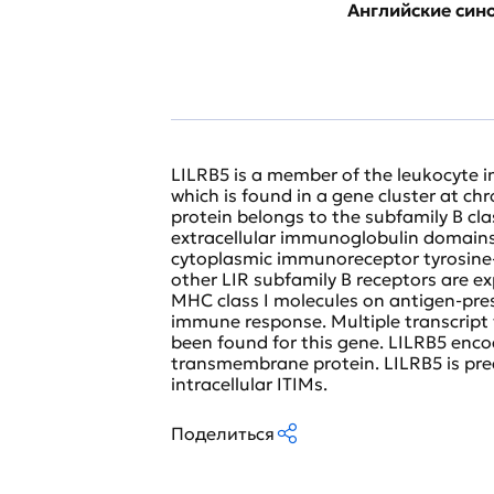
Английские си
LILRB5 is a member of the leukocyte i
which is found in a gene cluster at c
protein belongs to the subfamily B cla
extracellular immunoglobulin domain
cytoplasmic immunoreceptor tyrosine-b
other LIR subfamily B receptors are e
MHC class I molecules on antigen-prese
immune response. Multiple transcript 
been found for this gene. LILRB5 enc
transmembrane protein. LILRB5 is pred
intracellular ITIMs.
Поделиться