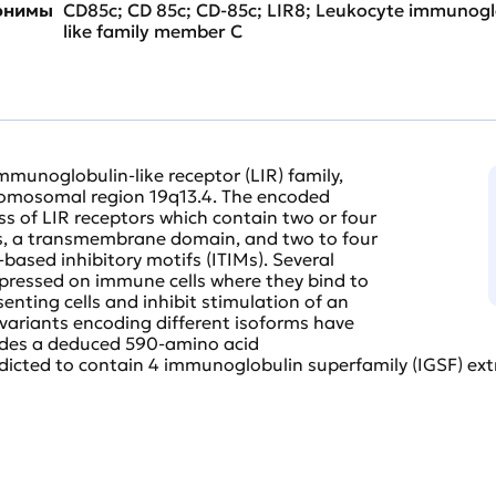
нонимы
CD85c; CD 85c; CD-85c; LIR8; Leukocyte immunoglo
like family member C
mmunoglobulin-like receptor (LIR) family,
hromosomal region 19q13.4. The encoded
ss of LIR receptors which contain two or four
s, a transmembrane domain, and two to four
ased inhibitory motifs (ITIMs). Several
xpressed on immune cells where they bind to
nting cells and inhibit stimulation of an
variants encoding different isoforms have
odes a deduced 590-amino acid
icted to contain 4 immunoglobulin superfamily (IGSF) ext