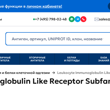
ые функции в
личном кабинете!
ы
+7 (495) 798-02-48
sales@
ВИЧНЫЕ
ВТОРИЧНЫЕ
БЕЛКИ
БАЗА
ТИТЕЛА
АНТИТЕЛА
И ПЕПТИДЫ
ЗНАНИЙ
и белки клеточной адгезии
Leukocyte Immunoglobulin Like
lobulin Like Receptor Subfa