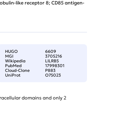
bulin-like receptor 8; CD85 antigen-
HUGO
6609
MGI
3705216
Wikipedia
LILRB5
PubMed
17998301
Cloud-Clone
P883
UniProt
O75023
racellular domains and only 2