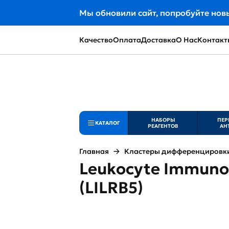
Мы обновили сайт, попробуйте нов
Качество
Оплата
Доставка
О Нас
Контакт
НАБОРЫ
ПЕР
КАТАЛОГ
РЕАГЕНТОВ
АН
Главная
Кластеры дифференцировки 
Leukocyte Immunog
(LILRB5)